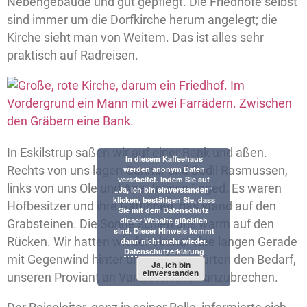
Nebengebäude und gut gepflegt. Die Friedhöfe selbst
sind immer um die Dorfkirche herum angelegt; die
Kirche sieht man von Weitem. Das ist alles sehr
praktisch auf Radreisen.
In Eskilstrup saßen wir auf einer Bank und aßen.
In diesem Kaffeehaus
Rechts von uns lagen Gunnar und Bodil Rasmussen,
werden anonym Daten
verarbeitet. Indem Sie auf
links von uns Ole und Ane Jensen Foged. Es waren
„Ja, ich bin einverstanden“
klicken, bestätigen Sie, dass
Hofbesitzer und ihre Gattinnen, das stand auf den
Sie mit dem Datenschutz
dieser Website glücklich
Grabsteinen. Die Sonne schien uns warm auf den
sind. Dieser Hinweis kommt
Rücken. Wir hatten wieder einmal eine langen Gerade
dann nicht mehr wieder.
Datenschutzerklärung
mit Gegenwind hinter uns und verspürten den Bedarf,
Ja, ich bin
einverstanden
unseren Proviant an Vanilletörtchen anzubrechen.