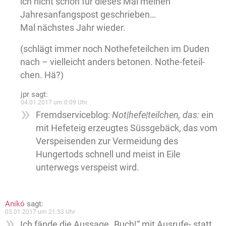
ich nicht schon für dieses Mal meinen
Jahresanfangspost geschrieben…
Mal nächstes Jahr wieder.
(schlägt immer noch Nothefeteilchen im Duden
nach – vielleicht anders betonen. Nothe-feteil-
chen. Hä?)
jpr
sagt:
04.01.2017 um 0:09 Uhr
Fremdserviceblog:
Not|hefe|teilchen, das:
ein
mit Hefeteig erzeugtes Süssgebäck, das vom
Verspeisenden zur Vermeidung des
Hungertods schnell und meist in Eile
unterwegs verspeist wird.
Anikó
sagt:
03.01.2017 um 21:53 Uhr
Ich fände die Aussage „Buch!“ mit Ausrufe- statt