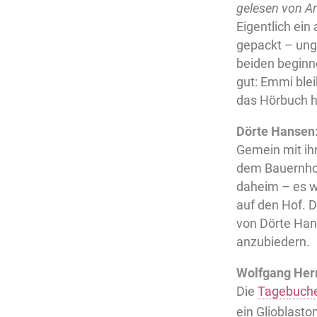
gelesen von An
Eigentlich ein
gepackt – ungl
beiden beginne
gut: Emmi blei
das Hörbuch h
Dörte Hansen:
Gemein mit ihr
dem Bauernhof 
daheim – es w
auf den Hof. 
von Dörte Hans
anzubiedern.
Wolfgang Herr
Die
Tagebuche
ein Glioblasto