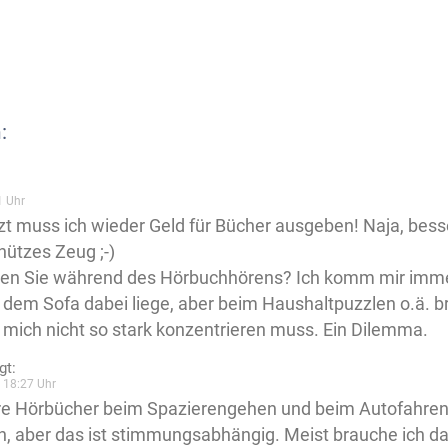
:
1 Uhr
t muss ich wieder Geld für Bücher ausgeben! Naja, besse
nützes Zeug ;-)
n Sie während des Hörbuchhörens? Ich komm mir immer
f dem Sofa dabei liege, aber beim Haushaltpuzzlen o.ä. b
 mich nicht so stark konzentrieren muss. Ein Dilemma.
gt:
 18:27 Uhr
re Hörbücher beim Spazierengehen und beim Autofahre
, aber das ist stimmungsabhängig. Meist brauche ich d