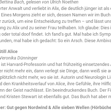
Bettina Bach, gelesen von Ulrich Noethen
ierter Anwalt und verliebt in Alix, die deutlich jünger ist als
 Eines Morgens zieht er sich, dessen Namen wir im Buch n
 zurück, um eine Entscheidung zu treffen – und lässt un
ng zu Alix und zu seiner Frau teilhaben. Ich glaube: Dies
der total doof findet. Ich fand’s gut. Mal habe ich Sympa
nden, mal habe ich gedacht: So ein Arsch. Diese Ambival
till Alice
 Veronika Dünninger
ist Harvard-Professorin und hat frühzeitig einsetzendes
ter nicht mehr ein, dann verlegt sie Dinge, dann weiß sie a
lötzlich nicht mehr, wo sie ist. Autorin und Neurologin 
den Krankheitsverlauf von Alice, ihre Gefühle, ihre Hilflo
nn der Geist nachlässt. Ein beeindruckendes Buch. Der F
nd Kristen Stewart ist ebenfalls gut. Das Buch hat aber 
uer: Gut gegen Nordwind & Alle sieben Wellen (Hörbüche