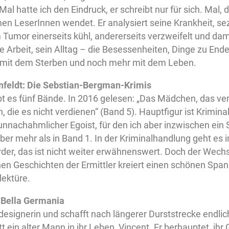
 Mal hatte ich den Eindruck, er schreibt nur für sich. Mal,
en LeserInnen wendet. Er analysiert seine Krankheit, sez
Tumor einerseits kühl, andererseits verzweifelt und dam
 Arbeit, sein Alltag – die Besessenheiten, Dinge zu Ende
 mit dem Sterben und noch mehr mit dem Leben.
nfeldt: Die Sebstian-Bergman-Krimis
bt es fünf Bände. In 2016 gelesen: „Das Mädchen, das v
 die es nicht verdienen“ (Band 5). Hauptfigur ist Krimin
unnachahmlicher Egoist, für den ich aber inzwischen ein
Aber mehr als in Band 1. In der Kriminalhandlung geht es
der, das ist nicht weiter erwähnenswert. Doch der Wech
hen Geschichten der Ermittler kreiert einen schönen Sp
lektüre.
 Bella Germania
designerin und schafft nach längerer Durststrecke endli
itt ein alter Mann in ihr Leben, Vincent. Er berhauptet, ihr