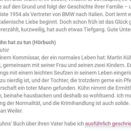
 auf den Grund und folgt der Geschichte ihrer Familie –
eiste 1954 als Vertreter von BMW nach Italien. Dort lernt e
talienische Liebe beginnt. Doch schon früh ist das Glück 
tererzählt, kurzweilig, hat auch etwas Tiefgang. Gute Unte
ühn hat zu tun (Hörbuch)
utor
 einem Kommissar, der ein normales Leben hat: Martin K
t, gemeinsam mit seiner Frau und seinen zwei Kindern. Er i
dings mit einem leichten Seufzen in seinem Leben eingeri
zu nierdig ist, und der Tochter, die trotzdem gerne ein Pf
rschaft ein toter Mann gefunden. Kühn nimmt die Ermitt
, beinahe hausbacken und deshalb so wohltuend. Ich m
ng der Normalität, und die Krimihandlung ist auch solide
an Weiler.
uhns‘ Buch über ihren Vater habe ich
ausführlich geschri