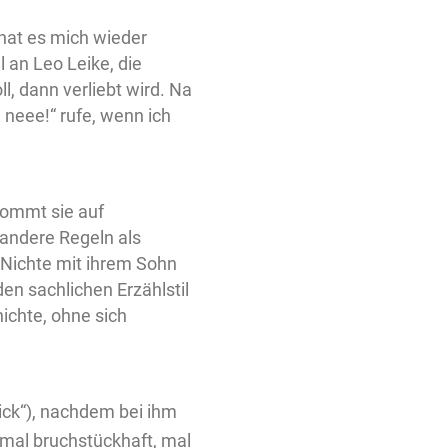
 hat es mich wieder
 an Leo Leike, die
l, dann verliebt wird. Na
 neee!“ rufe, wenn ich
kommt sie auf
 andere Regeln als
 Nichte mit ihrem Sohn
n sachlichen Erzählstil
hichte, ohne sich
ick“), nachdem bei ihm
t mal bruchstückhaft, mal