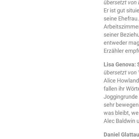
übersetzt von 
Er ist gut situ
seine Ehefrau.
Arbeitszimmer
seiner Beziehu
entweder mag o
Erzähler empfu
Lisa Genova: S
übersetzt von
Alice Howland 
fallen ihr Wör
Joggingrunde p
sehr bewegend 
was bleibt, we
Alec Baldwin u
Daniel Glatta