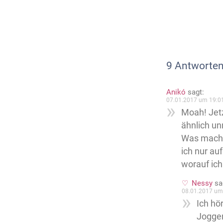
9 Antworten
Anikó
sagt:
07.01.2017 um 19:0
Moah! Jetz
ähnlich un
Was mache
ich nur au
worauf ich
Nessy
sa
08.01.2017 um
Ich hö
Joggen