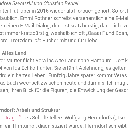
drea Sawatzki und Christian Berkel
 alter Hut, aber in 2016 wieder als Hörbuch gehört. Sofort
aublich. Emmi Rothner schreibt versehentlich eine E-Mail
n einen E-Mail-Dialog, der erst kratzbürstig, dann liebevol
bt immer kratzbürstig, weshalb ich oft „Oaaar!“ und Boah,
öre. Trotzdem:
die
Bücher mit und für Liebe.
 Altes Land
er Mutter flieht Vera ins Alte Land nahe Hamburg. Dort 
von Ida Echkoff unter. Sie erfährt Ablehnung, es gelten
ird ein hartes Leben. Fünfzig Jahre später kommt Veras
Das Buch wechselt zwischen heute und damals. Ich mag de
en, ihren Blick für die Figuren, die Entwicklung der Gesc
ndorf: Arbeit und Struktur
inträge
des Schriftstellers Wolfgang Herrndorfs („Tsch
m, ein Hirntumor, diagnistiziert wurde. Herrndorf schreib