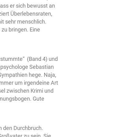
 dass er sich bewusst an
iert Überlebensraten,
it sehr menschlich.
 zu bringen. Eine
erstummte“ (Band 4) und
alpsychologe Sebastian
 Sympathien hege. Naja,
 immer um irgendeine Art
sel zwischen Krimi und
annungsbogen. Gute
ch den Durchbruch.
 Großvater zu sein. Sie