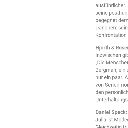
ausführlicher.
seine posthum
begegnet dem 
Daneben: seine
Konfrontation
Hjorth & Rose
Inzwischen gi
„Die Menschen,
Bergman, ein 
nur ein paar. 
von Serienmör
den persönlic
Unterhaltungs
Daniel Speck:
Julia ist Mode
Gleichzeitig tr