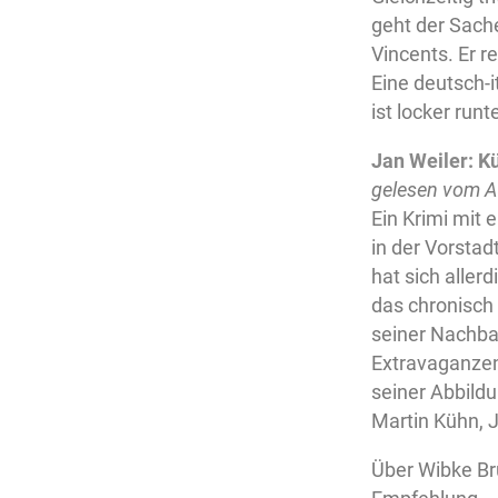
geht der Sache
Vincents. Er r
Eine deutsch-i
ist locker run
Jan Weiler: K
gelesen vom A
Ein Krimi mit
in der Vorstad
hat sich aller
das chronisch 
seiner Nachba
Extravaganzen
seiner Abbildu
Martin Kühn, J
Über Wibke Br