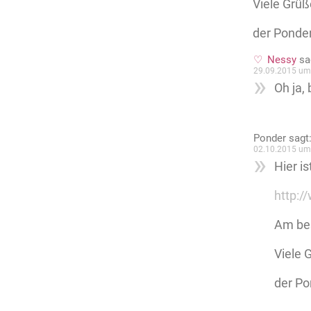
Viele Grüß
der Ponde
Nessy
sa
29.09.2015 um
Oh ja, 
Ponder
sagt
02.10.2015 um
Hier i
http:
Am bes
Viele 
der Po