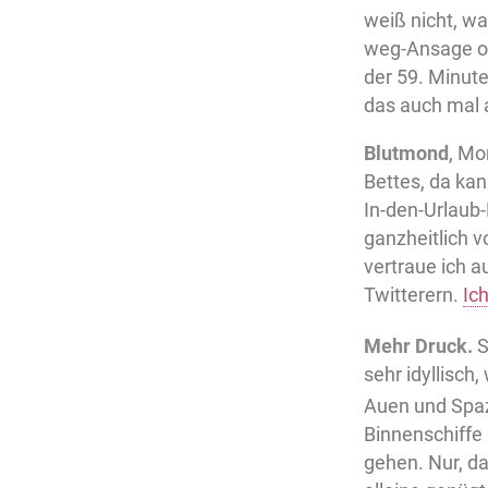
weiß nicht, w
weg-Ansage od
der 59. Minute
das auch mal 
Blutmond
, Mo
Bettes, da ka
In-den-Urlaub
ganzheitlich 
vertraue ich a
Twitterern.
Ic
Mehr Druck.
S
sehr idyllisch
Auen und Spaz
Binnenschiffe
gehen. Nur, d