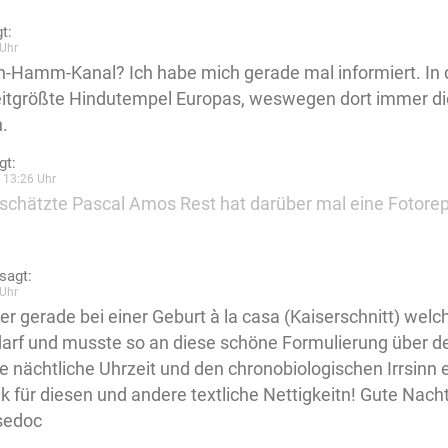
t:
Uhr
n-Hamm-Kanal? Ich habe mich gerade mal informiert. In
eitgrößte Hindutempel Europas, weswegen dort immer die
n.
gt:
 13:26 Uhr
schätzte Pascal Amos Rest hat darüber mal eine Fotore
sagt:
Uhr
hier gerade bei einer Geburt à la casa (Kaiserschnitt) we
arf und musste so an diese schöne Formulierung über d
 nächtliche Uhrzeit und den chronobiologischen Irrsinn er
k für diesen und andere textliche Nettigkeitn! Gute Nacht
sedoc