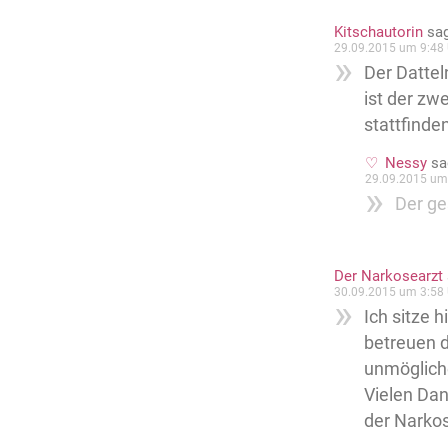
Kitschautorin
sag
29.09.2015 um 9:48 
Der Dattel
ist der zw
stattfinde
Nessy
sa
29.09.2015 um
Der ge
Der Narkosearzt
30.09.2015 um 3:58 
Ich sitze 
betreuen d
unmögliche
Vielen Dan
der Narko