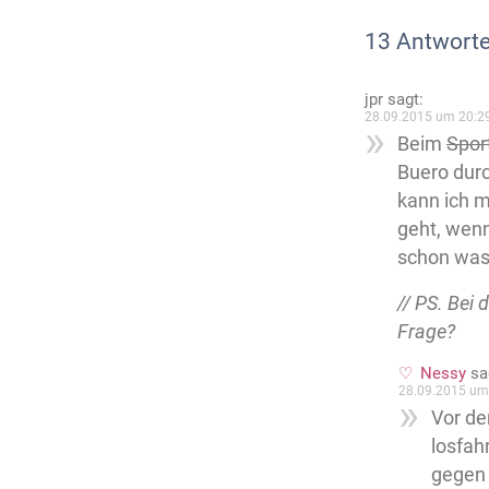
13 Antworte
jpr
sagt:
28.09.2015 um 20:2
Beim
Spor
Buero durc
kann ich m
geht, wenn
schon was 
// PS. Bei
Frage?
Nessy
sa
28.09.2015 um
Vor de
losfah
gegen 