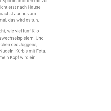
zt Sportklamotten mit zur
nicht erst nach Hause
demnächst abends am
l, das wird es tun.
cht, wie viel fünf Kilo
uswechselspielern. Und
eichen des Joggens,
Nudeln, Kürbis mit Feta.
 mein Kopf wird ein