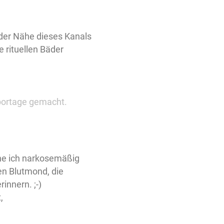
 der Nähe dieses Kanals
 rituellen Bäder
portage gemacht.
lche ich narkosemäßig
en Blutmond, die
innern. ;-)
,