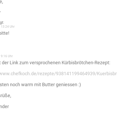
e,
r
gt:
 13:24 Uhr
bitte!
:
 9:16 Uhr
st der Link zum versprochenen Kürbisbrötchen-Rezept:
//www.chefkoch.de/rezepte/938141199464939/Kuerbisbr
ten noch warm mit Butter geniessen :)
Grüße,
nder