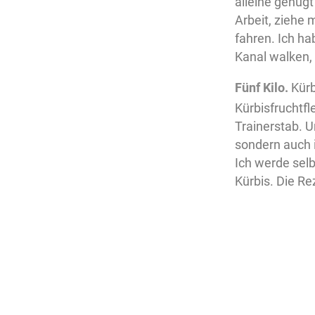
alleine genügt 
Arbeit, ziehe 
fahren. Ich ha
Kanal walken,
Fünf Kilo.
Kürb
Kürbisfruchtfl
Trainerstab. U
sondern auch i
Ich werde selb
Kürbis. Die R