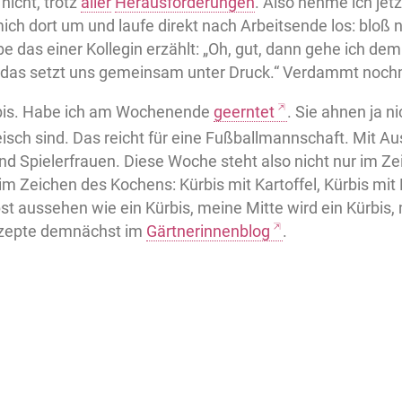
nicht, trotz
aller
Herausforderungen
. Also nehme ich jet
mich dort um und laufe direkt nach Arbeitsende los: bloß 
be das einer Kollegin erzählt: „Oh, gut, dann gehe ich 
 das setzt uns gemeinsam unter Druck.“ Verdammt nochma
is. Habe ich am Wochenende
geerntet
. Sie ahnen ja ni
eisch sind. Das reicht für eine Fußballmannschaft. Mit A
nd Spielerfrauen. Diese Woche steht also nicht nur im Z
m Zeichen des Kochens: Kürbis mit Kartoffel, Kürbis mit 
st aussehen wie ein Kürbis, meine Mitte wird ein Kürbis,
ezepte demnächst im
Gärtnerinnenblog
.