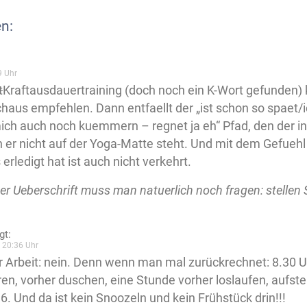
n:
9 Uhr
t
Kraftausdauertraining (doch noch ein K-Wort gefunden) 
haus empfehlen. Dann entfaellt der „ist schon so spaet
ich auch noch kuemmern – regnet ja eh“ Pfad, den der 
 er nicht auf der Yoga-Matte steht. Und mit dem Gefue
erledigt hat ist auch nicht verkehrt.
 der Ueberschrift muss man natuerlich noch fragen: stellen
gt:
 20:36 Uhr
r Arbeit: nein. Denn wenn man mal zurückrechnet: 8.30 Uh
ren, vorher duschen, eine Stunde vorher loslaufen, aufs
6. Und da ist kein Snoozeln und kein Frühstück drin!!!