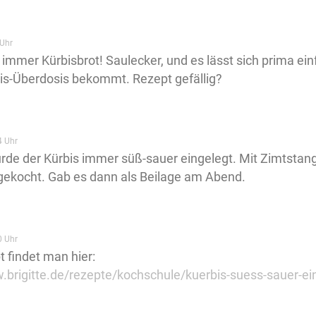
Uhr
immer Kürbisbrot! Saulecker, und es lässt sich prima einf
is-Überdosis bekommt. Rezept gefällig?
4 Uhr
urde der Kürbis immer süß-sauer eingelegt. Mit Zimtst
gekocht. Gab es dann als Beilage am Abend.
0 Uhr
 findet man hier:
.brigitte.de/rezepte/kochschule/kuerbis-suess-sauer-e