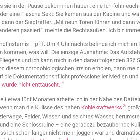
as sie in der Pause bekommen haben, eine Ich-föhn-euch
er eine Flasche Sekt: Sie kamen aus der Kabine und w
 dann der Siegtreffer. „Mit neun Toren führen und dann ve
anderen passiert“, meinte die Rechtsaußen. Ich bin imme
ndfinsternis – pfff. Um 4 Uhr nachts befinde ich mich i
nn kommen, was will. Die einzige Ausnahme: Das Aufste
-Fliegens und ich kann mich in den darauffolgenden 336
von diesem chronobiologischen Irrsinn erholen, dann me
uf die Dokumentationspflicht professioneller Medien und 
h wurde nicht enttäuscht.
eit etwa fünf Monaten arbeite ich in der Nähe des Datte
, wenn man die Kulisse des nahen
Kohlekraftwerks
großz
ierwege, Felder, Wiesen und seichtes Wasser, herumste
 und eine Schlossruine – eine geradezu bezaubernde Kul
ass ich schon länger nicht mehr joggen war und dramatis