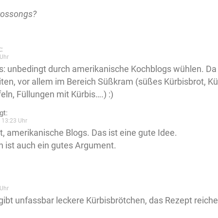
Krossongs?
:
Uhr
s: unbedingt durch amerikanische Kochblogs wühlen. Da 
iten, vor allem im Bereich Süßkram (süßes Kürbisbrot, K
eln, Füllungen mit Kürbis….) :)
gt:
 13:23 Uhr
, amerikanische Blogs. Das ist eine gute Idee.
 ist auch ein gutes Argument.
Uhr
 gibt unfassbar leckere Kürbisbrötchen, das Rezept reiche