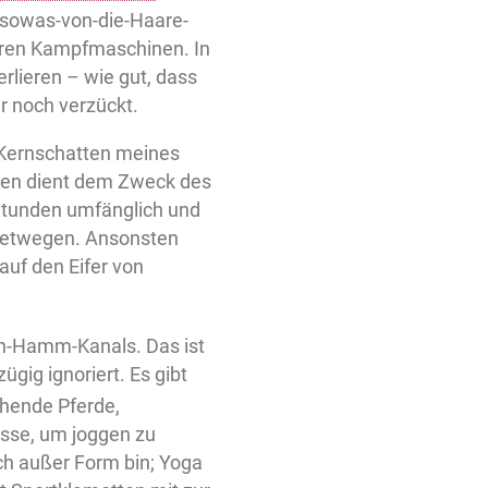
-sowas-von-die-Haare-
aren Kampfmaschinen. In
rlieren – wie gut, dass
r noch verzückt.
m Kernschatten meines
hen dient dem Zweck des
 Stunden umfänglich und
inetwegen. Ansonsten
auf den Eifer von
ln-Hamm-Kanals. Das ist
ügig ignoriert. Es gibt
hende Pferde,
isse, um joggen zu
ch außer Form bin; Yoga