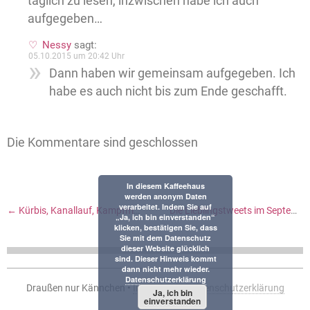
täglich zu lesen, inzwischen habe ich auch
aufgegeben…
Nessy
sagt:
05.10.2015 um 20:42 Uhr
Dann haben wir gemeinsam aufgegeben. Ich
habe es auch nicht bis zum Ende geschafft.
Die Kommentare sind geschlossen
In diesem Kaffeehaus
werden anonym Daten
verarbeitet. Indem Sie auf
←
Kürbis, Kanallauf, Kampfmaschinen
Die Lieblingstweets im September
„Ja, ich bin einverstanden“
klicken, bestätigen Sie, dass
Sie mit dem Datenschutz
dieser Website glücklich
sind. Dieser Hinweis kommt
dann nicht mehr wieder.
Datenschutzerklärung
Draußen nur Kännchen •
Impressum
•
Datenschutzerklärung
Ja, ich bin
einverstanden