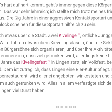
s hart auf hart kommt, geht’s immer gegen diese Körpert
 Das war sehr lehrreich; ich stellte mich trotz meines fr
aus. Dreißig Jahre in einer aggressiven Kontaktsportart un
ock scheinen für diese Sportart hilfreich zu sein.
ch etwas über die Stadt. Zwei
Kivelinge
, örtliche Jungg
Wir erfuhren etwas übers Kievelingsdasein, über die Sekt
n Bürgersöhne sich organisieren, und über ihre Aktivität
erinnere ich, dass viel getrunken wird, allerdings kein
ei Jahre das
Kivelingsfest
in Lingen statt, ein Volkfest, b
. Dem ist zuträglich, dass Lingen eine Bier-Kultur pflegt. 
penrestaurant, wird allerlei angeboten; wir kosteten u
em auch getrunken wird. Alles in allem verfestigte sich de
ingen viel Durst haben.