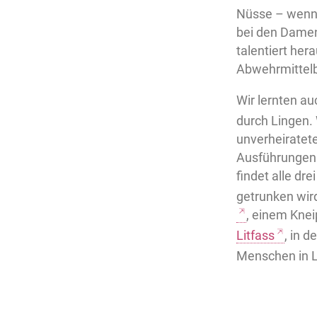
Nüsse – wenn’
bei den Damen.
talentiert her
Abwehrmittelbl
Wir lernten au
durch Lingen. 
unverheiratete
Ausführungen 
findet alle dr
getrunken wird
, einem Knei
Litfass
, in d
Menschen in L