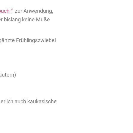
buch
zur Anwendung,
er bislang keine Muße
rgänzte Frühlingszwiebel
äutern)
cherlich auch kaukasische