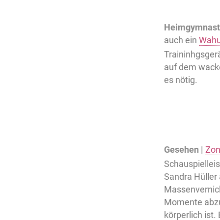
Heimgymnasti
auch ein
Wahu
Traininhgsger
auf dem wacke
es nötig.
Gesehen |
Zon
Schauspiellei
Sandra Hüller 
Massenvernich
Momente abzur
körperlich ist