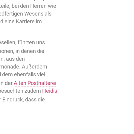
eile, bei den Herren wie
iedfertigen Wesens als
d eine Karriere im
esellen, führten uns
ionen, in denen die
en; aus den
e Limonade. Außerdem
ei dem ebenfalls viel
In der
Alten Posthalterei
nd besuchten zudem
Heidis
r Eindruck, dass die