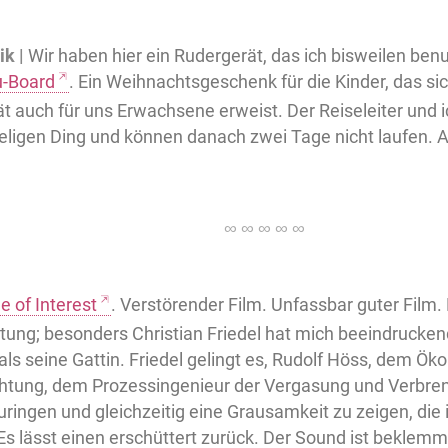
k |
Wir haben hier ein Rudergerät, das ich bisweilen ben
-Board
. Ein Weihnachtsgeschenk für die Kinder, das sic
ät auch für uns Erwachsene erweist. Der Reiseleiter un
ligen Ding und können danach zwei Tage nicht laufen. 
e of Interest
. Verstörender Film. Unfassbar guter Film.
stung; besonders Christian Friedel hat mich beeindrucke
als seine Gattin. Friedel gelingt es, Rudolf Höss, dem Ö
tung, dem Prozessingenieur der Vergasung und Verbre
ingen und gleichzeitig eine Grausamkeit zu zeigen, die
. Es lässt einen erschüttert zurück. Der Sound ist bekle