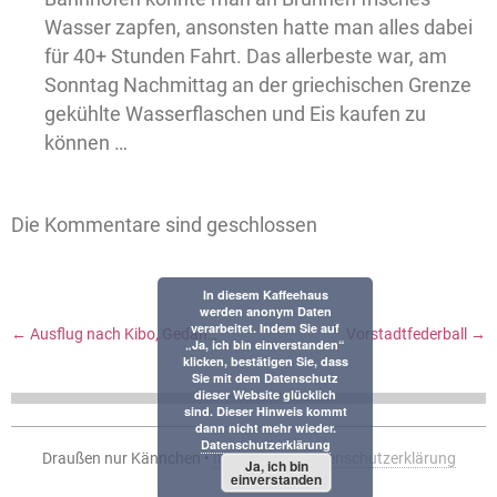
Wasser zapfen, ansonsten hatte man alles dabei
für 40+ Stunden Fahrt. Das allerbeste war, am
Sonntag Nachmittag an der griechischen Grenze
gekühlte Wasserflaschen und Eis kaufen zu
können …
Die Kommentare sind geschlossen
In diesem Kaffeehaus
werden anonym Daten
verarbeitet. Indem Sie auf
←
Ausflug nach Kibo, Gedanken zur Mobilität, ein neues Dach fürs Gewächshaus und die erste Gebärdensprach-Stunde
Vorstadtfederball
→
„Ja, ich bin einverstanden“
klicken, bestätigen Sie, dass
Sie mit dem Datenschutz
dieser Website glücklich
sind. Dieser Hinweis kommt
dann nicht mehr wieder.
Datenschutzerklärung
Draußen nur Kännchen •
Impressum
•
Datenschutzerklärung
Ja, ich bin
einverstanden