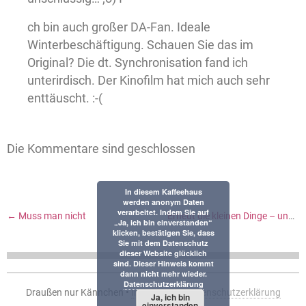
ch bin auch großer DA-Fan. Ideale
Winterbeschäftigung. Schauen Sie das im
Original? Die dt. Synchronisation fand ich
unterirdisch. Der Kinofilm hat mich auch sehr
enttäuscht. :-(
Die Kommentare sind geschlossen
In diesem Kaffeehaus
werden anonym Daten
verarbeitet. Indem Sie auf
←
Muss man nicht
Erneut die kleinen Dinge – und ein Blick ins Arbeitszimmer
„Ja, ich bin einverstanden“
klicken, bestätigen Sie, dass
Sie mit dem Datenschutz
dieser Website glücklich
sind. Dieser Hinweis kommt
dann nicht mehr wieder.
Datenschutzerklärung
Draußen nur Kännchen •
Impressum
•
Datenschutzerklärung
Ja, ich bin
einverstanden