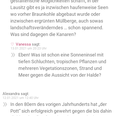
gestalterische Möglichkeiten schafft, in der
Lausitz gibt es ja inzwischen haufenweise Seen
wo vorher Braunkohle abgebaut wurde oder
inzwischen ergrünten Müllberge, auch sowas
landschaftsveränderndes … schon spannend.
Was sind dagegen die Kanaren?
Vanessa
sagt:
13.01.2021 um 20:23 Uhr
Eben! Was ist schon eine Sonneninsel mit
tiefen Schluchten, tropischen Pflanzen und
mehreren Vegetationszonen, Strand und
Meer gegen die Aussicht von der Halde?
Alexandra
sagt:
12.01.2021 um 12:40 Uhr
In den 80ern des vorigen Jahrhunderts hat „der
Pott“ sich erfolgreich gewehrt gegen die bis dahin