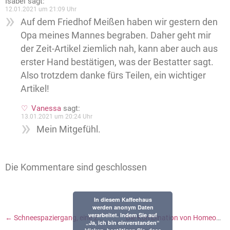
Isabel
sagt:
12.01.2021 um 21:09 Uhr
Auf dem Friedhof Meißen haben wir gestern den
Opa meines Mannes begraben. Daher geht mir
der Zeit-Artikel ziemlich nah, kann aber auch aus
erster Hand bestätigen, was der Bestatter sagt.
Also trotzdem danke fürs Teilen, ein wichtiger
Artikel!
Vanessa
sagt:
13.01.2021 um 20:24 Uhr
Mein Mitgefühl.
Die Kommentare sind geschlossen
In diesem Kaffeehaus
werden anonym Daten
verarbeitet. Indem Sie auf
←
Schneespaziergang, eine Zusammenfassung der Corona-Regeln und ein Tool zur Klassenteilung
Die Kombination von Homeoffice und Präsenz – und Lesestoff, um zu verstehen und sich eine Meinung zu bilden
„Ja, ich bin einverstanden“