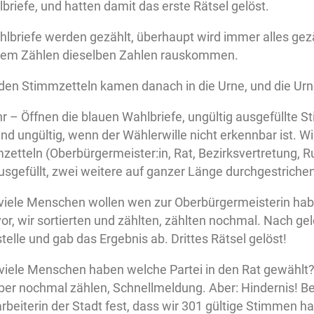
briefe, und hatten damit das erste Rätsel gelöst.
lbriefe werden gezählt, überhaupt wird immer alles gezä
gem Zählen dieselben Zahlen rauskommen.
 den Stimmzetteln kamen danach in die Urne, und die Urn
Uhr – Öffnen die blauen Wahlbriefe, ungültig ausgefüllte S
nd ungültig, wenn der Wählerwille nicht erkennbar ist. Wi
zetteln (Oberbürgermeister:in, Rat, Bezirksvertretung, 
usgefüllt, zwei weitere auf ganzer Länge durchgestrichen
ie viele Menschen wollen wen zur Oberbürgermeisterin hab
or, wir sortierten und zählten, zählten nochmal. Nach gelö
elle und gab das Ergebnis ab. Drittes Rätsel gelöst!
 viele Menschen haben welche Partei in den Rat gewählt?
lber nochmal zählen, Schnellmeldung. Aber: Hindernis! B
tarbeiterin der Stadt fest, dass wir 301 gültige Stimmen