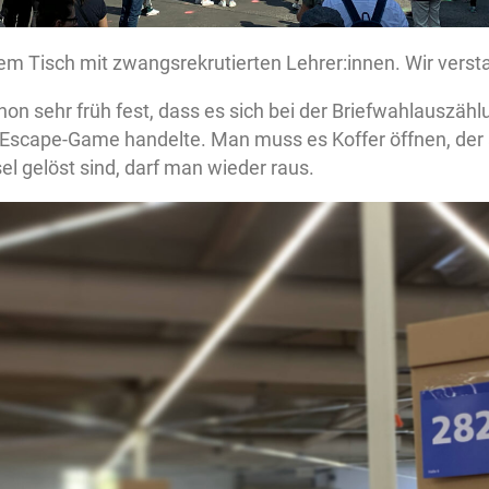
nem Tisch mit zwangsrekrutierten Lehrer:innen. Wir verst
chon sehr früh fest, dass es sich bei der Briefwahlauszähl
 Escape-Game handelte. Man muss es Koffer öffnen, der a
el gelöst sind, darf man wieder raus.