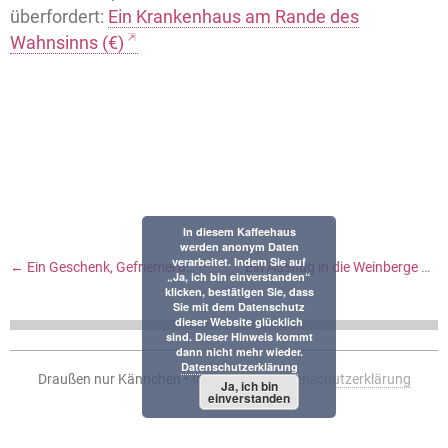
überfordert:
Ein Krankenhaus am Rande des
Wahnsinns (€)
In diesem Kaffeehaus
werden anonym Daten
verarbeitet. Indem Sie auf
←
Ein Geschenk, Gefriemel und Mental Load mit Patricia
Ein Ausflug in die Weinberge und andere Bemerknisse
„Ja, ich bin einverstanden“
klicken, bestätigen Sie, dass
Sie mit dem Datenschutz
dieser Website glücklich
sind. Dieser Hinweis kommt
dann nicht mehr wieder.
Datenschutzerklärung
Draußen nur Kännchen •
Impressum
•
Datenschutzerklärung
Ja, ich bin
einverstanden