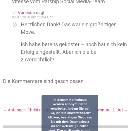
Vitesse vom Parship Social Media-Team
Vanessa
sagt:
02.07.2018 um 22:04 Uhr
Herzlichen Dank! Das war ein großartiger
Move.
Ich habe bereits gekostet – noch hat sich kein
Erfolg eingestellt. Aber ich bleibe
zuversichtlich!
Die Kommentare sind geschlossen
In diesem Kaffeehaus
werden anonym Daten
verarbeitet. Indem Sie auf
←
Anfangen: Christian und ich reden übers Loslegen
Montag, 2. Juli
→
„Ja, ich bin einverstanden“
klicken, bestätigen Sie, dass
Sie mit dem Datenschutz
dieser Website glücklich
sind. Dieser Hinweis kommt