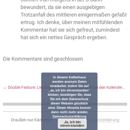
bewundert, da sie einen ausgiebigen
Trotzanfall des mittleren einigermaßen gefaßt
ertrug. Ich denke, über meinen mitfühlenden
Kommentar hat sie sich gefreut, zumindest
hat sich ein nettes Gespräch ergeben.
Die Kommentare sind geschlossen
In diesem Kaffeehaus
werden anonym Daten
verarbeitet. Indem Sie auf
←
Double Feature: Lieblingstweets im Juli und August
Saisonstart bei den Kalendergirls
„Ja, ich bin einverstanden“
klicken, bestätigen Sie, dass
Sie mit dem Datenschutz
dieser Website glücklich
sind. Dieser Hinweis kommt
dann nicht mehr wieder.
Datenschutzerklärung
Draußen nur Kännchen •
Impressum
•
Datenschutzerklärung
Ja, ich bin
einverstanden