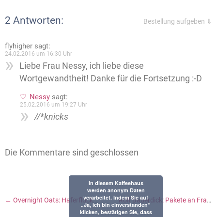
2 Antworten:
Bestellung aufgeben ⇓
flyhigher
sagt:
24.02.2016 um 16:30 Uhr
Liebe Frau Nessy, ich liebe diese
Wortgewandtheit! Danke für die Fortsetzung :-D
Nessy
sagt:
25.02.2016 um 19:27 Uhr
//*knicks
Die Kommentare sind geschlossen
In diesem Kaffeehaus
werden anonym Daten
verarbeitet. Indem Sie auf
←
Overnight Oats: Haferflocken für Hipster
Rolf Bauerdick: Pakete an Frau Blech
„Ja, ich bin einverstanden“
klicken, bestätigen Sie, dass