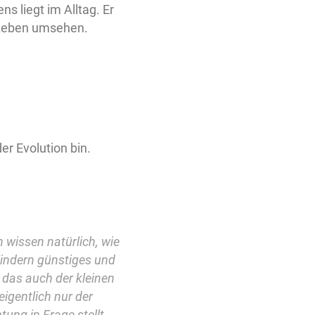
ns liegt im Alltag. Er
n Leben umsehen.
er Evolution bin.
rn wissen natürlich, wie
indern günstiges und
 das auch der kleinen
igentlich nur der
tung in Frage stellt