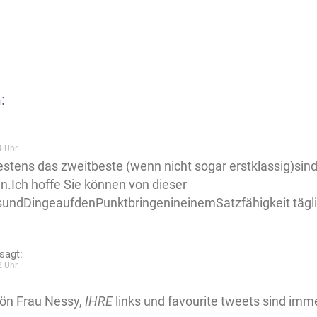
:
4 Uhr
stens das zweitbeste (wenn nicht sogar erstklassig)sin
ln.Ich hoffe Sie können von dieser
tsundDingeaufdenPunktbringenineinemSatzfähigkeit täg
sagt:
2 Uhr
ön Frau Nessy,
IHRE
links und favourite tweets sind imm