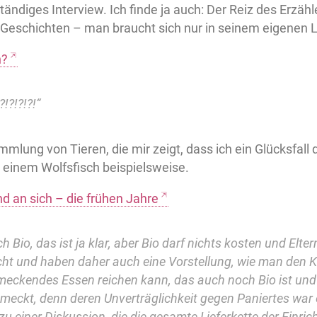
tändiges Interview. Ich finde ja auch: Der Reiz des Erzähle
le Geschichten – man braucht sich nur in seinem eigene
n?
!?!?!?!“
mlung von Tieren, die mir zeigt, dass ich ein Glücksfall d
 einem Wolfsfisch beispielsweise.
d an sich – die frühen Jahre
ch Bio, das ist ja klar, aber Bio darf nichts kosten und Elte
ht und haben daher auch eine Vorstellung, wie man den K
meckendes Essen reichen kann, das auch noch Bio ist und
meckt, denn deren Unverträglichkeit gegen Paniertes war e
zu einer Diskussion, die die gesamte Lieferkette der Einrich