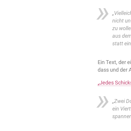
„Viellei
nicht un
zu woll
aus dem
statt ei
Ein Text, der
dass und der 
„Jedes Schicks
„Zwei D
ein Vier
spannen