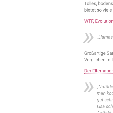
Tolles, bodens
bietet so vie
WTF, Evolutio
„Llamas?
Großartige Sam
Verglichen mit
Der Elternaben
„Natürli
man koc
gut sch
Lisa sch
Auftakt 