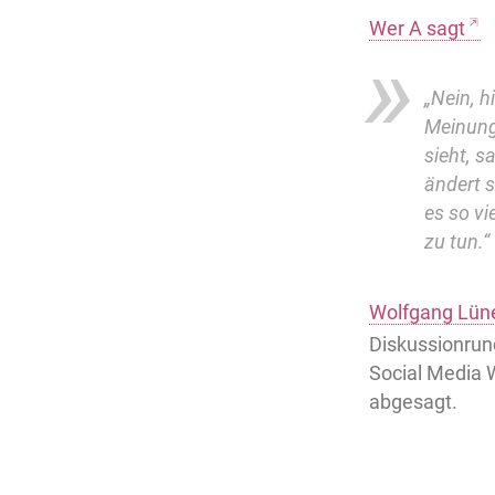
Wer A sagt
„Nein, h
Meinung
sieht, 
ändert s
es so v
zu tun.“
Wolfgang Lün
Diskussionrund
Social Media W
abgesagt.