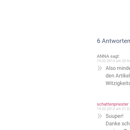
6 Antworten
ANNA
sagt:
19.02.2013 um 20:5
Also minde
den Artike
Witzigkei
schattenpriester
19.02.2013 um 21:2
Suuper!
Danke sch