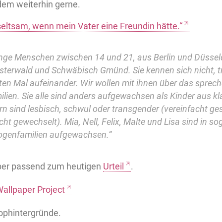
dem weiterhin gerne.
seltsam, wenn mein Vater eine Freundin hätte.“
unge Menschen zwischen 14 und 21, aus Berlin und Düssel
terwald und Schwäbisch Gmünd. Sie kennen sich nicht, t
en Mal aufeinander. Wir wollen mit ihnen über das spreche
ilien. Sie alle sind anders aufgewachsen als Kinder aus k
ern sind lesbisch, schwul oder transgender (vereinfacht ge
ht gewechselt). Mia, Nell, Felix, Malte und Lisa sind in s
genfamilien aufgewachsen.“
aber passend zum heutigen
Urteil
.
allpaper Project
ophintergründe.