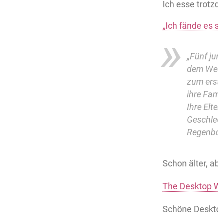
Ich esse trotz
„Ich fände es 
„Fünf j
dem Wes
zum erst
ihre Fam
Ihre Elt
Geschlec
Regenbo
Schon älter, 
The Desktop W
Schöne Deskt