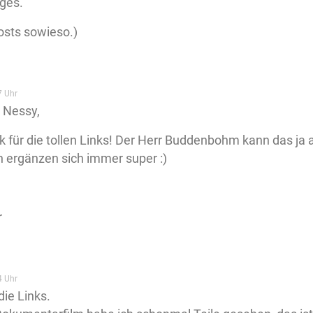
ges.
osts sowieso.)
7 Uhr
 Nessy,
k für die tollen Links! Der Herr Buddenbohm kann das ja 
 ergänzen sich immer super :)
r
4 Uhr
die Links.