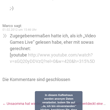
;-)
Marco
sagt:
01.02.2012 um 15:46 Uhr
Zugegebenermaßen hatte ich, als ich „Video
Games Live“ gelesen habe, eher mit sowas
gerechnet:
[youtube
http://www.youtube.com/watch?
v=sGQ20yDDVzQ?rel=0&w=420&h=315%5D
Die Kommentare sind geschlossen
In diesem Kaffeehaus
werden anonym Daten
verarbeitet. Indem Sie auf
←
Unsaomma hat wieder Zähne
Franco Gelatti entdeckt eine Marktlücke
„Ja, ich bin einverstanden“
klicken, bestätigen Sie, dass