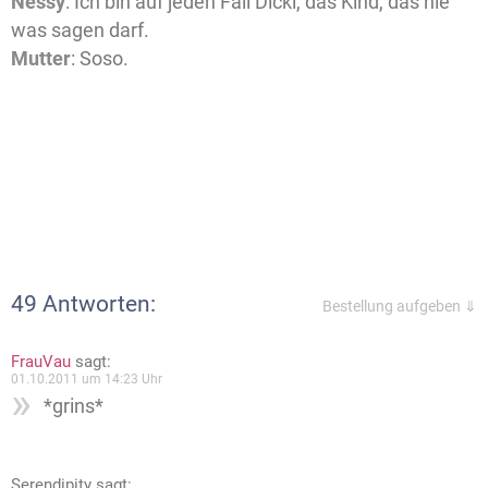
Nessy
: Ich bin auf jeden Fall Dicki, das Kind, das nie
was sagen darf.
Mutter
: Soso.
49 Antworten:
Bestellung aufgeben ⇓
FrauVau
sagt:
01.10.2011 um 14:23 Uhr
*grins*
Serendipity
sagt: