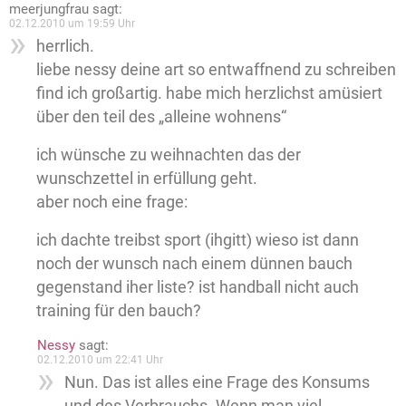
meerjungfrau
sagt:
02.12.2010 um 19:59 Uhr
herrlich.
liebe nessy deine art so entwaffnend zu schreiben
find ich großartig. habe mich herzlichst amüsiert
über den teil des „alleine wohnens“
ich wünsche zu weihnachten das der
wunschzettel in erfüllung geht.
aber noch eine frage:
ich dachte treibst sport (ihgitt) wieso ist dann
noch der wunsch nach einem dünnen bauch
gegenstand iher liste? ist handball nicht auch
training für den bauch?
Nessy
sagt:
02.12.2010 um 22:41 Uhr
Nun. Das ist alles eine Frage des Konsums
und des Verbrauchs. Wenn man viel