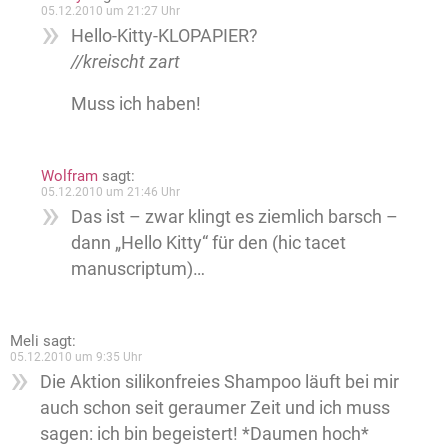
05.12.2010 um 21:27 Uhr
Hello-Kitty-KLOPAPIER?
//kreischt zart
Muss ich haben!
Wolfram
sagt:
05.12.2010 um 21:46 Uhr
Das ist – zwar klingt es ziemlich barsch –
dann „Hello Kitty“ für den (hic tacet
manuscriptum)…
Meli
sagt:
05.12.2010 um 9:35 Uhr
Die Aktion silikonfreies Shampoo läuft bei mir
auch schon seit geraumer Zeit und ich muss
sagen: ich bin begeistert! *Daumen hoch*