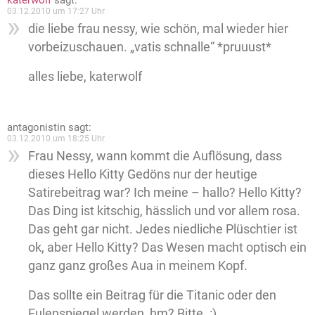
katerwolf
sagt:
03.12.2010 um 17:27 Uhr
die liebe frau nessy, wie schön, mal wieder hier
vorbeizuschauen. „vatis schnalle“ *pruuust*
alles liebe, katerwolf
antagonistin
sagt:
03.12.2010 um 18:25 Uhr
Frau Nessy, wann kommt die Auflösung, dass
dieses Hello Kitty Gedöns nur der heutige
Satirebeitrag war? Ich meine – hallo? Hello Kitty?
Das Ding ist kitschig, hässlich und vor allem rosa.
Das geht gar nicht. Jedes niedliche Plüschtier ist
ok, aber Hello Kitty? Das Wesen macht optisch ein
ganz ganz großes Aua in meinem Kopf.
Das sollte ein Beitrag für die Titanic oder den
Eulenspiegel werden, hm? Bitte. :)