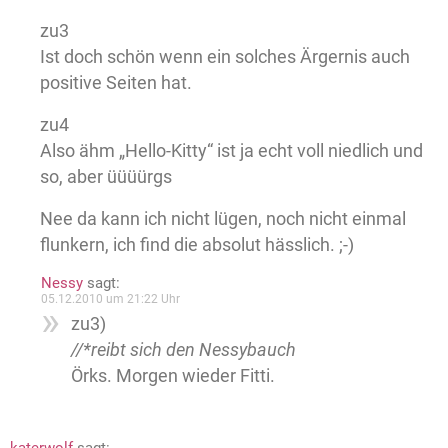
zu3
Ist doch schön wenn ein solches Ärgernis auch
positive Seiten hat.
zu4
Also ähm „Hello-Kitty“ ist ja echt voll niedlich und
so, aber üüüürgs
Nee da kann ich nicht lügen, noch nicht einmal
flunkern, ich find die absolut hässlich. ;-)
Nessy
sagt:
05.12.2010 um 21:22 Uhr
zu3)
//*reibt sich den Nessybauch
Örks. Morgen wieder Fitti.