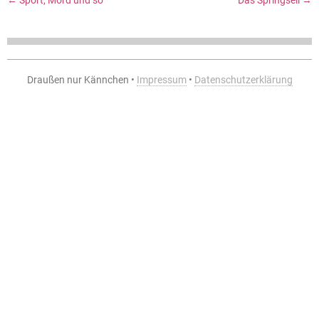
←
Sport, Mord und so
Das Springseil
→
Draußen nur Kännchen •
Impressum
•
Datenschutzerklärung