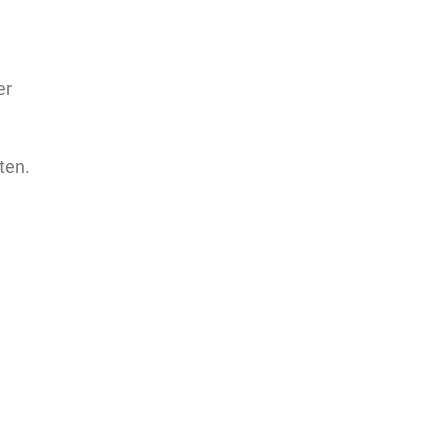
er
ten.