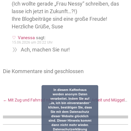
(Ich wollte gerade „Frau Nessy“ schreiben, das
lasse ich jetzt in Zukunft…?!)
Ihre Blogbeiträge sind eine große Freude!
Herzliche Grüße, Suse
Vanessa
sagt:
15.06.2026 um 20:22 Uhr
Ach, machen Sie nur!
Die Kommentare sind geschlossen
In diesem Kaffeehaus
werden anonym Daten
verarbeitet. Indem Sie auf
←
Mit Zug und Fahrrad nach Ostfriesland – mit einem Ausflug in die Ferien der 80er Jahre
Klötzchen, Arbeit und Müggelsee
„Ja, ich bin einverstanden“
klicken, bestätigen Sie, dass
Sie mit dem Datenschutz
dieser Website glücklich
sind. Dieser Hinweis kommt
dann nicht mehr wieder.
Datenschutzerklärung