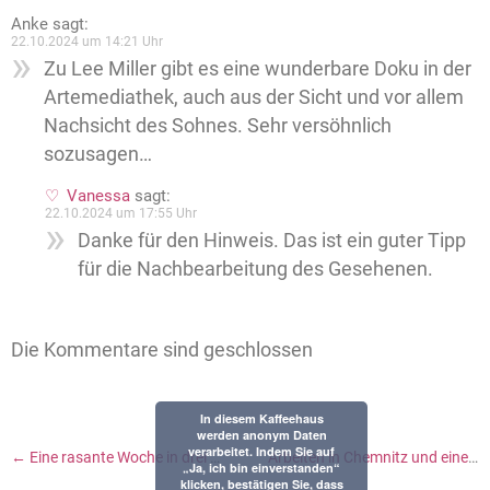
Anke
sagt:
22.10.2024 um 14:21 Uhr
Zu Lee Miller gibt es eine wunderbare Doku in der
Artemediathek, auch aus der Sicht und vor allem
Nachsicht des Sohnes. Sehr versöhnlich
sozusagen…
Vanessa
sagt:
22.10.2024 um 17:55 Uhr
Danke für den Hinweis. Das ist ein guter Tipp
für die Nachbearbeitung des Gesehenen.
Die Kommentare sind geschlossen
In diesem Kaffeehaus
werden anonym Daten
verarbeitet. Indem Sie auf
←
Eine rasante Woche in drei Städten
Arbeiten in Chemnitz und eine Leser’innenfrage zu Persönlichkeitstests
„Ja, ich bin einverstanden“
klicken, bestätigen Sie, dass