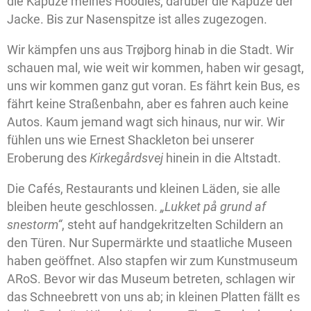
die Kapuze meines Hoodies, darüber die Kapuze der
Jacke. Bis zur Nasenspitze ist alles zugezogen.
Wir kämpfen uns aus Trøjborg hinab in die Stadt. Wir
schauen mal, wie weit wir kommen, haben wir gesagt,
uns wir kommen ganz gut voran. Es fährt kein Bus, es
fährt keine Straßenbahn, aber es fahren auch keine
Autos. Kaum jemand wagt sich hinaus, nur wir. Wir
fühlen uns wie Ernest Shackleton bei unserer
Eroberung des
Kirkegårdsvej
hinein in die Altstadt.
Die Cafés, Restaurants und kleinen Läden, sie alle
bleiben heute geschlossen.
„Lukket på grund af
snestorm“
, steht auf handgekritzelten Schildern an
den Türen. Nur Supermärkte und staatliche Museen
haben geöffnet. Also stapfen wir zum Kunstmuseum
ARoS. Bevor wir das Museum betreten, schlagen wir
das Schneebrett von uns ab; in kleinen Platten fällt es