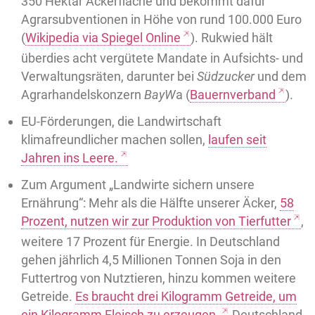
350 Hektar Ackerfläche und bekommt dafür
Agrarsubventionen in Höhe von rund 100.000 Euro
(
Wikipedia via Spiegel Online
). Rukwied hält
überdies acht vergütete Mandate in Aufsichts- und
Verwaltungsräten, darunter bei
Südzucker
und dem
Agrarhandelskonzern
BayW
a (
Bauernverband
).
EU-Förderungen, die Landwirtschaft
klimafreundlicher machen sollen,
laufen seit
Jahren ins Leere.
Zum Argument „Landwirte sichern unsere
Ernährung“: Mehr als die Hälfte unserer Äcker,
58
Prozent, nutzen wir zur Produktion von Tierfutter
,
weitere 17 Prozent für Energie. In Deutschland
gehen jährlich 4,5 Millionen Tonnen Soja in den
Futtertrog von Nutztieren, hinzu kommen weitere
Getreide.
Es braucht drei Kilogramm Getreide, um
ein Kilogramm Fleisch zu erzeugen.
Deutschland