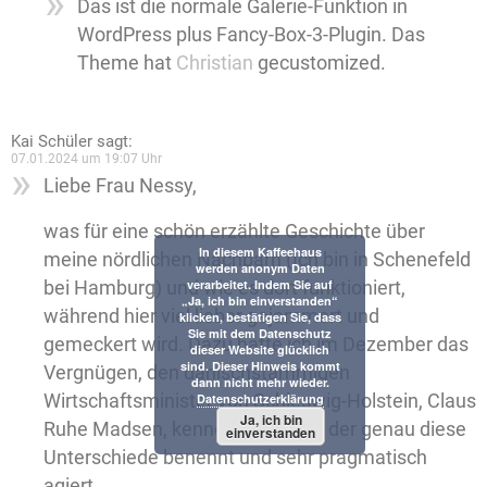
Das ist die normale Galerie-Funktion in
WordPress plus Fancy-Box-3-Plugin. Das
Theme hat
Christian
gecustomized.
Kai Schüler
sagt:
07.01.2024 um 19:07 Uhr
Liebe Frau Nessy,
was für eine schön erzählte Geschichte über
In diesem Kaffeehaus
meine nördlichen Nachbarn (Ich bin in Schenefeld
werden anonym Daten
verarbeitet. Indem Sie auf
bei Hamburg) und wie es dort funktioniert,
„Ja, ich bin einverstanden“
während hier viel lieber gejammert und
klicken, bestätigen Sie, dass
Sie mit dem Datenschutz
gemeckert wird. Dazu hatte ich im Dezember das
dieser Website glücklich
sind. Dieser Hinweis kommt
Vergnügen, den dänischstämmigen
dann nicht mehr wieder.
Wirtschaftsminister von Schleswig-Holstein, Claus
Datenschutzerklärung
Ja, ich bin
Ruhe Madsen, kennen zu lernen, der genau diese
einverstanden
Unterschiede benennt und sehr pragmatisch
agiert.