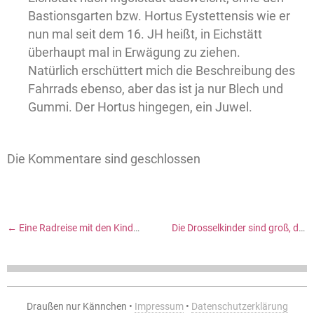
Bastionsgarten bzw. Hortus Eystettensis wie er
nun mal seit dem 16. JH heißt, in Eichstätt
überhaupt mal in Erwägung zu ziehen.
Natürlich erschüttert mich die Beschreibung des
Fahrrads ebenso, aber das ist ja nur Blech und
Gummi. Der Hortus hingegen, ein Juwel.
Die Kommentare sind geschlossen
←
Eine Radreise mit den Kindern zum Burger’s Zoo in Arnheim
Die Drosselkinder sind groß, die Schweine haben ein Labyrinth – und Freibad
Draußen nur Kännchen •
Impressum
•
Datenschutzerklärung