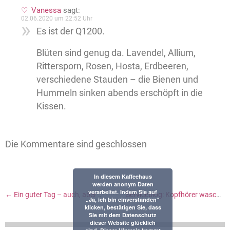
Vanessa
sagt:
02.06.2020 um 22:52 Uhr
Es ist der Q1200.
Blüten sind genug da. Lavendel, Allium,
Rittersporn, Rosen, Hosta, Erdbeeren,
verschiedene Stauden – die Bienen und
Hummeln sinken abends erschöpft in die
Kissen.
Die Kommentare sind geschlossen
In diesem Kaffeehaus
werden anonym Daten
verarbeitet. Indem Sie auf
←
Ein guter Tag – auch, aber nicht nur wegen Dicken Bohnen
Serviceblog: Kopfhörer waschen & Heimatkunde
„Ja, ich bin einverstanden“
klicken, bestätigen Sie, dass
Sie mit dem Datenschutz
dieser Website glücklich