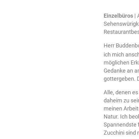
Einzelbüros |
A
Sehenswürigkei
Restaurantbe
Herr Buddenb
ich mich ansc
möglichen Erk
Gedanke an and
gottergeben. Di
Alle, denen es
daheim zu sein
meinen Arbeit
Natur. Ich beo
Spannendste f
Zucchini sind 