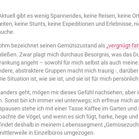
ktuell gibt es wenig Spannendes, keine Reisen, keine Or
ten, keine Stunts, keine Expeditionen und Erlebnisse, n
suche.
ohm bezeichnet seinen Gemütszustand als
„vergnügt-fat
hließen. Zwar plagt mich durchaus Besorgnis, was das D
rankung angeht – sowohl für mich selbst als auch meine 
ere, abstraktere Gruppen macht mich traurig -, darüber h
e Situation ist, wie sie ist, und sie ist für mich persönlich
 anders geht, mögen mir dieses Gefühl nachsehen; aber i
. Sonst bin ich immer viel unterwegs; ich erfreue mich a
spausen stehe ich mit einer Tasse Kaffee im Garten und 
bachte die Vögel, und wenn es sich fügt, harke, hege und
indet deshalb in meinem Lebenssegment „Gemüsezucht“ 
mittlerweile in Einzelbüros umgezogen.