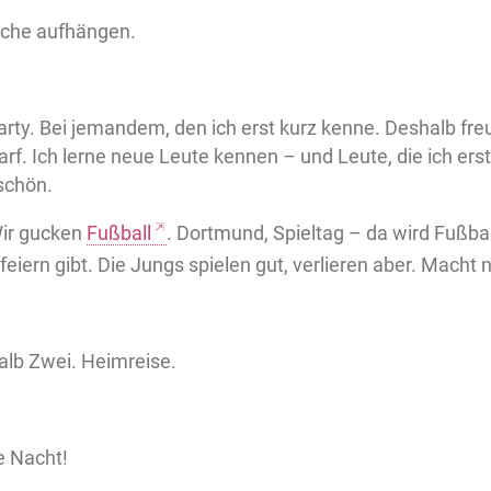
che aufhängen.
ty. Bei jemandem, den ich erst kurz kenne. Deshalb freu
f. Ich lerne neue Leute kennen – und Leute, die ich ers
schön.
Wir gucken
Fußball
. Dortmund, Spieltag – da wird Fußba
feiern gibt. Die Jungs spielen gut, verlieren aber. Macht n
alb Zwei. Heimreise.
e Nacht!