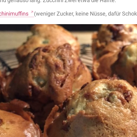
nd genauso lang. Zucchini Zwei etwa die Hälfte.
chinimuffins
(weniger Zucker, keine Nüsse, dafür Schok