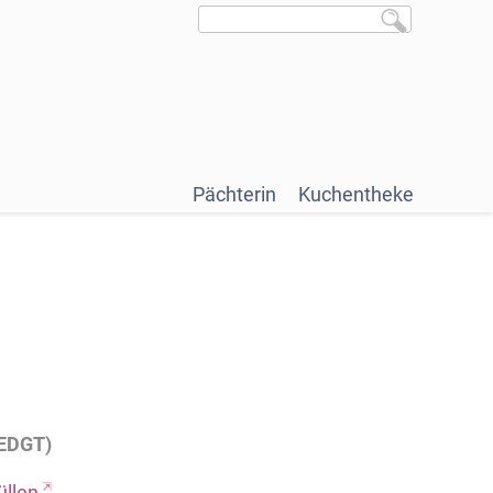
Pächterin
Kuchentheke
DEDGT)
üllen
.