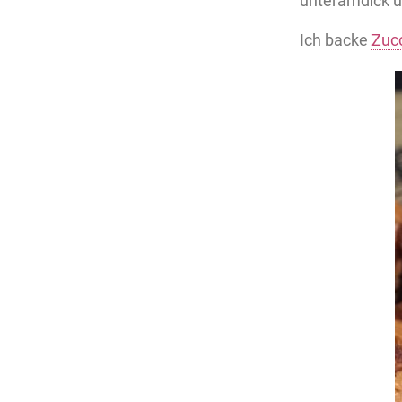
unteramdick u
Ich backe
Zuc