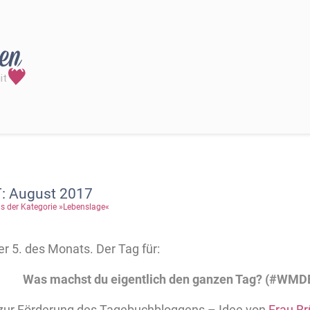
 August 2017
s der Kategorie »Lebenslage«
r 5. des Monats. Der Tag für:
Was machst du eigentlich den ganzen Tag? (#WM
ve zur Förderung des Tagebuchbloggens – Idee von
Frau Br