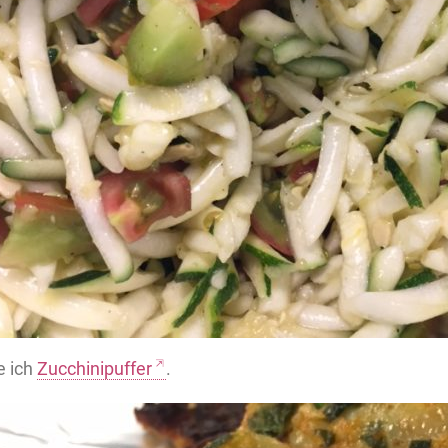
 ich
Zucchinipuffer
.