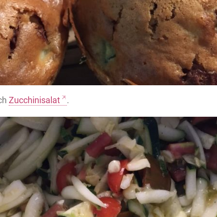
ch
Zucchinisalat
.