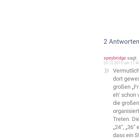
2 Antworten
speybridge
sagt:
25.12.2015 um 17:4
Vermutlich
dort gewes
großen „Fr
eh‘ schon 
die großen
organisier
Treten. Di
„24“, „36“
dass ein S