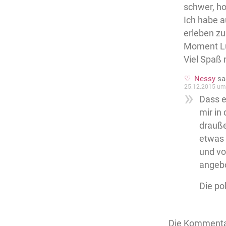
schwer, ho
Ich habe a
erleben zu
Moment Lu
Viel Spaß 
Nessy
sa
25.12.2015 um
Dass e
mir in
drauße
etwas 
und vo
angebo
Die po
Die Kommenta