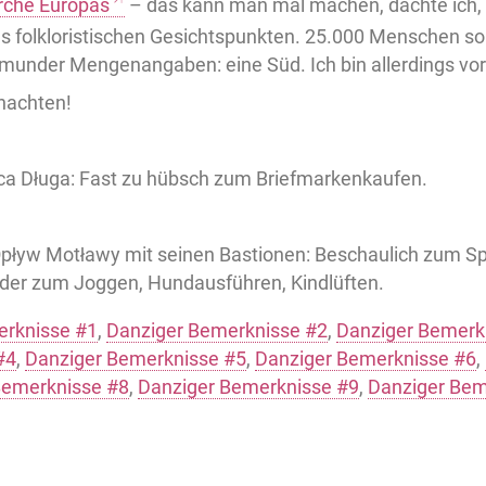
rche Europas
– das kann man mal machen, dachte ich, 
s folkloristischen Gesichtspunkten. 25.000 Menschen soll
tmunder Mengenangaben: eine Süd. Ich bin allerdings vor
nachten!
ica Długa: Fast zu hübsch zum Briefmarkenkaufen.
pływ Motławy mit seinen Bastionen: Beschaulich zum S
der zum Joggen, Hundausführen, Kindlüften.
erknisse #1
,
Danziger Bemerknisse #2
,
Danziger Bemerk
#4
,
Danziger Bemerknisse #5
,
Danziger Bemerknisse #6
,
Bemerknisse #8
,
Danziger Bemerknisse #9
,
Danziger Bem