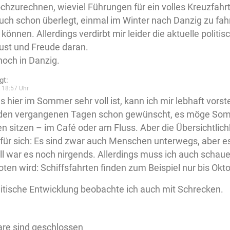
chzurechnen, wieviel Führungen für ein volles Kreuzfahrt
uch schon überlegt, einmal im Winter nach Danzig zu fah
 können. Allerdings verdirbt mir leider die aktuelle politi
st und Freude daran.
noch in Danzig.
gt:
 18:57 Uhr
s hier im Sommer sehr voll ist, kann ich mir lebhaft vorste
 den vergangenen Tagen schon gewünscht, es möge Som
n sitzen – im Café oder am Fluss. Aber die Übersichtlichk
für sich: Es sind zwar auch Menschen unterwegs, aber es
ll war es noch nirgends. Allerdings muss ich auch schau
ten wird: Schiffsfahrten finden zum Beispiel nur bis Okto
litische Entwicklung beobachte ich auch mit Schrecken.
re sind geschlossen