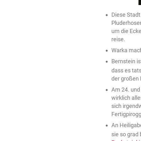
Diese Stadt
Pluderhosen
um die Ecke
reise.
Warka macht 
Bernstein is
dass es tat
der großen 
Am 24. und 
wirklich al
sich irgend
Fertigpirog
An Heiligab
sie so grad 