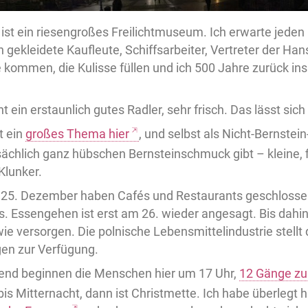
 ist ein riesengroßes Freilichtmuseum. Ich erwarte jede
 gekleidete Kaufleute, Schiffsarbeiter, Vertreter der Ha
 kommen, die Kulisse füllen und ich 500 Jahre zurück in
ein erstaunlich gutes Radler, sehr frisch. Das lässt sich 
t ein
großes Thema hier
, und selbst als Nicht-Bernste
sächlich ganz hübschen Bernsteinschmuck gibt – kleine, f
Klunker.
25. Dezember haben Cafés und Restaurants geschlossen,
les. Essengehen ist erst am 26. wieder angesagt. Bis da
wie versorgen. Die polnische Lebensmittelindustrie stellt
gen zur Verfügung.
end beginnen die Menschen hier um 17 Uhr,
12 Gänge zu
bis Mitternacht, dann ist Christmette. Ich habe überlegt 