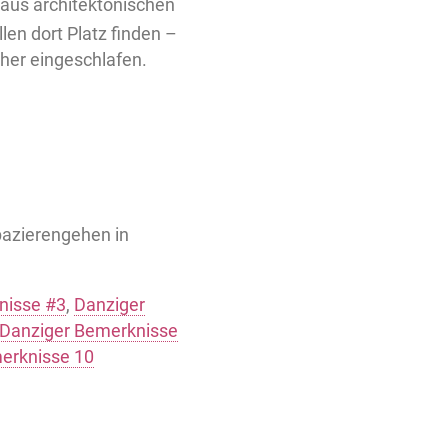
aus architektonischen
en dort Platz finden –
her eingeschlafen.
pazierengehen in
nisse #3
,
Danziger
Danziger Bemerknisse
erknisse 10