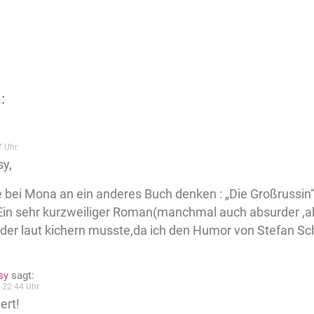
:
7 Uhr
sy,
 bei Mona an ein anderes Buch denken : „Die Großrussin
in sehr kurzweiliger Roman(manchmal auch absurder ,abe
er laut kichern musste,da ich den Humor von Stefan Sc
sy
sagt:
 22:44 Uhr
iert!