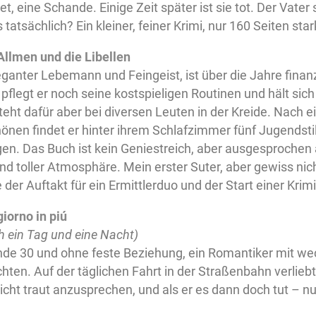
et, eine Schande. Einige Zeit später ist sie tot. Der Vater
tatsächlich? Ein kleiner, feiner Krimi, nur 160 Seiten star
Allmen und die Libellen
eganter Lebemann und Feingeist, ist über die Jahre finanzi
pflegt er noch seine kostspieligen Routinen und hält sic
teht dafür aber bei diversen Leuten in der Kreide. Nach e
önen findet er hinter ihrem Schlafzimmer fünf Jugendstil
ngen. Das Buch ist kein Geniestreich, aber ausgesproche
nd toller Atmosphäre. Mein erster Suter, aber gewiss nic
der Auftakt für ein Ermittlerduo und der Start einer Krimis
giorno in piú
h ein Tag und eine Nacht)
nde 30 und ohne feste Beziehung, ein Romantiker mit w
ten. Auf der täglichen Fahrt in der Straßenbahn verliebt e
nicht traut anzusprechen, und als er es dann doch tut – n