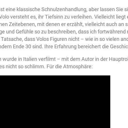
st eine klassische Schnulzenhandlung, aber lassen Sie s
lo versteht es, ihr Tiefsinn zu verleihen. Vielleicht liegt
hen Zeitebenen, mit denen er erzählt, vielleicht auch an s
nge und Gefühle so zu beschreiben, dass ich fortwährend 
e Tatsache, dass Volos Figuren nicht – wie in so vielen
dern Ende 30 sind. Ihre Erfahrung bereichert die Geschic
 wurde in Italien verfilmt – mit dem Autor in der Hauptro
 es nicht so schlimm. Für die Atmosphäre: