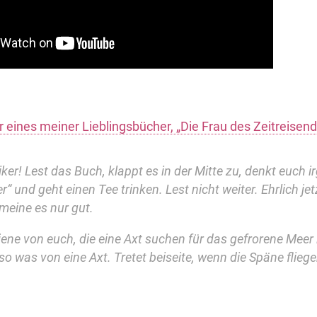
r eines meiner Lieblingsbücher, „Die Frau des Zeitreisend
er! Lest das Buch, klappt es in der Mitte zu, denkt euch 
er“ und geht einen Tee trinken. Lest nicht weiter. Ehrlich je
 meine es nur gut.
jene von euch, die eine Axt suchen für das gefrorene Meer 
 so was von eine Axt. Tretet beiseite, wenn die Späne fliege