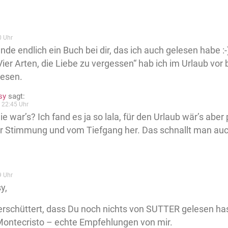
0 Uhr
finde endlich ein Buch bei dir, das ich auch gelesen habe :-)
„Vier Arten, die Liebe zu vergessen“ hab ich im Urlaub vo
lesen.
sy
sagt:
 22:45 Uhr
ie war’s? Ich fand es ja so lala, für den Urlaub wär’s ab
r Stimmung und vom Tiefgang her. Das schnallt man auc
9 Uhr
y,
 erschüttert, dass Du noch nichts von SUTTER gelesen hast
Montecristo – echte Empfehlungen von mir.