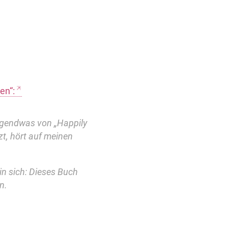
en“:
irgendwas von „Happily
tzt, hört auf meinen
in sich: Dieses Buch
n.