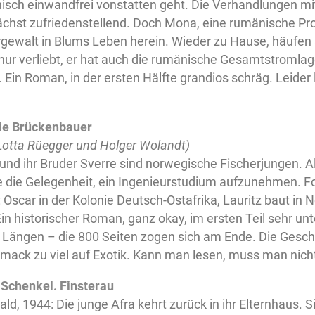
isch einwandfrei vonstatten geht. Die Verhandlungen mi
chst zufriedenstellend. Doch Mona, eine rumänische Prost
rgewalt in Blums Leben herein. Wieder zu Hause, häufen 
 nur verliebt, er hat auch die rumänische Gesamtstromla
. Ein Roman, in der ersten Hälfte grandios schräg. Leider 
Die Brückenbauer
Lotta Rüegger und Holger Wolandt)
 und ihr Bruder Sverre sind norwegische Fischerjungen. Als
die Gelegenheit, ein Ingenieurstudium aufzunehmen. For
Oscar in der Kolonie Deutsch-Ostafrika, Lauritz baut in
n historischer Roman, ganz okay, im ersten Teil sehr un
n Längen – die 800 Seiten zogen sich am Ende. Die Gesch
ack zu viel auf Exotik. Kann man lesen, muss man nich
Schenkel. Finsterau
ld, 1944: Die junge Afra kehrt zurück in ihr Elternhaus. 