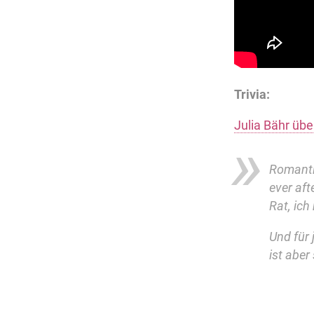
Trivia:
Julia Bähr übe
Romantik
ever aft
Rat, ich
Und für 
ist aber