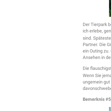
Der Tierpark 
ich erlebe, ge
sind. Spätest
Partner. Die G
ein Outing zu.
Ansehen in de
Die flauschig
Wenn Sie jemal
ungemein gut a
davonschweb
Bemerknis #5: