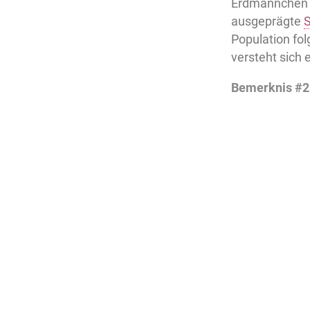
Erdmännchen 
ausgeprägte
S
Population fo
versteht sich 
Bemerknis #2: