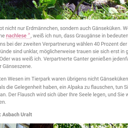
bot nicht nur Erdmännchen, sondern auch Gänseküken. Wei
rne
nachlese
, weiß ich nun, dass Graugänse in bedeu
ens bei der zweiten Verpartnerung wählen 40 Prozent de
ründe sind unklar, möglicherweise trauen sie sich erst in
 Oder was weiß ich. Verpartnerte Ganter genießen jedenfa
r Gänseszene.
sten Wesen im Tierpark waren übrigens nicht Gänseküke
s die Gelegenheit haben, ein Alpaka zu flauschen, tun Sie
n. Der Flausch wird sich über Ihre Seele legen, und Sie
en.
 Asbach Uralt