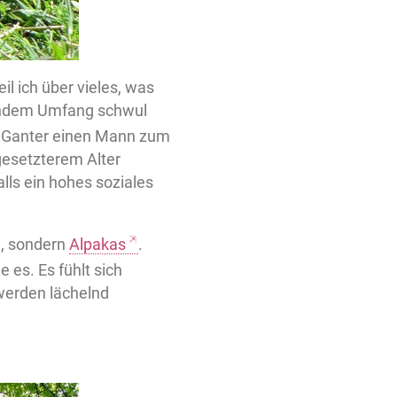
l ich über vieles, was
tendem Umfang schwul
r Ganter einen Mann zum
 gesetzterem Alter
lls ein hohes soziales
n, sondern
Alpakas
.
 es. Es fühlt sich
 werden lächelnd