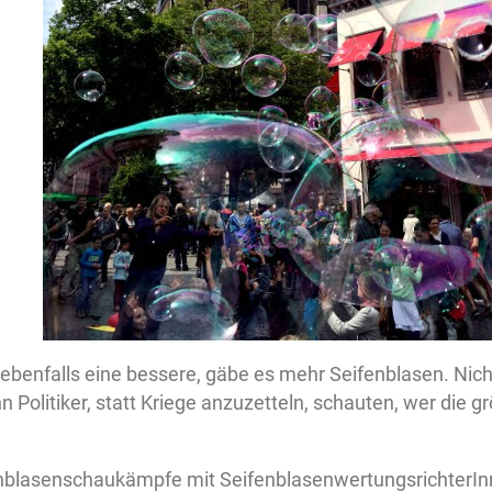
 ebenfalls eine bessere, gäbe es mehr Seifenblasen. Ni
n Politiker, statt Kriege anzuzetteln, schauten, wer die 
nblasenschaukämpfe mit SeifenblasenwertungsrichterInn