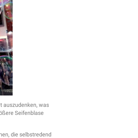
cht auszudenken, was
größere Seifenblase
en, die selbstredend