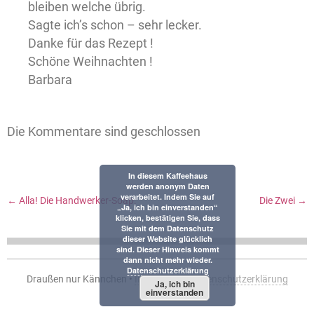
bleiben welche übrig.
Sagte ich’s schon – sehr lecker.
Danke für das Rezept !
Schöne Weihnachten !
Barbara
Die Kommentare sind geschlossen
In diesem Kaffeehaus
werden anonym Daten
verarbeitet. Indem Sie auf
←
Alla! Die Handwerker-Soap.
Die Zwei
→
„Ja, ich bin einverstanden“
klicken, bestätigen Sie, dass
Sie mit dem Datenschutz
dieser Website glücklich
sind. Dieser Hinweis kommt
dann nicht mehr wieder.
Datenschutzerklärung
Draußen nur Kännchen •
Impressum
•
Datenschutzerklärung
Ja, ich bin
einverstanden