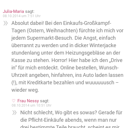
Julia-Maria
sagt:
08.10.2014 um 7:51 Uhr
Absolut dabei! Bei den Einkaufs-Großkampf-
Tagen (Ostern, Weihnachten) fürchte ich mich vor
jedem Supermarkt-Besuch. Die Angst, einfach
überrannt zu werden und in dicker Winterjacke
stundenlang unter dem Heizungsgebläse an der
Kasse zu stehen. Horror! Hier habe ich den „Drive
in“ für mich entdeckt. Online bestellen, Wunsch-
Uhrzeit angeben, hinfahren, ins Auto laden lassen
(!), mit Kreditkarte bezahlen und wuuuuuusch –
wieder weg.
Frau Nessy
sagt:
08.10.2014 um 10:51 Uhr
Nicht schlecht, Wo gibt es sowas? Gerade für
die Pflicht-Einkäufe abends, wenn man nur
drei bestimmte Teile braucht, scheint es mir