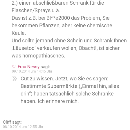
2.) einen abschließbaren Schrank für die
Flaschen/Sprays u.ä..
Das ist z.B. bei Bl**e2000 das Problem, Sie
bekommen Pflanzen, aber keine chemische
Keule.
Und sollte jemand ohne Schein und Schrank Ihnen
‚Läusetod‘ verkaufen wollen, Obacht!, ist sicher
was homopathiasches.
Frau Nessy
sagt:
09.10.2014 um 14:45 Uhr
Gut zu wissen. Jetzt, wo Sie es sagen:
Bestimmte Supermärkte („Einmal hin, alles
drin“) haben tatsächlich solche Schränke
haben. Ich erinnere mich.
Cliff
sagt:
08.10.2014 um 12:55 Uhr