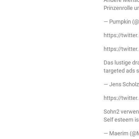
Prinzenrolle 
— Pumpkin (@
https://twitt
https://twitt
Das lustige dr
targeted ads s
— Jens Scholz
https://twit
Sohn2 verwende
Self esteem is
— Maerim (@