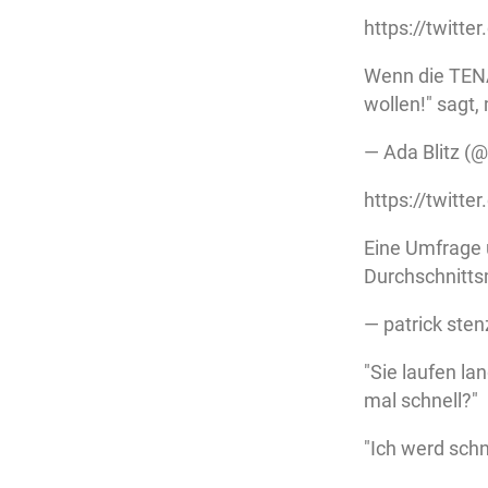
https://twitt
Wenn die TENA
wollen!" sagt,
— Ada Blitz
https://twit
Eine Umfrage 
Durchschnitts
— patrick ste
"Sie laufen l
mal schnell?"
"Ich werd schn