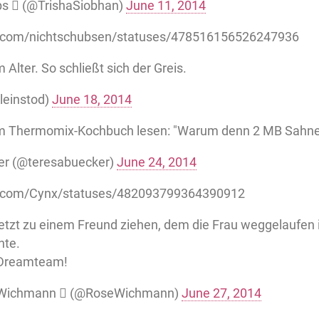
ips  (@TrishaSiobhan)
June 11, 2014
er.com/nichtschubsen/statuses/478516156526247936
 Alter. So schließt sich der Greis.
leinstod)
June 18, 2014
m Thermomix-Kochbuch lesen: "Warum denn 2 MB Sahne
er (@teresabuecker)
June 24, 2014
ter.com/Cynx/statuses/482093799364390912
jetzt zu einem Freund ziehen, dem die Frau weggelaufen is
hte.
 Dreamteam!
 Wichmann  (@RoseWichmann)
June 27, 2014