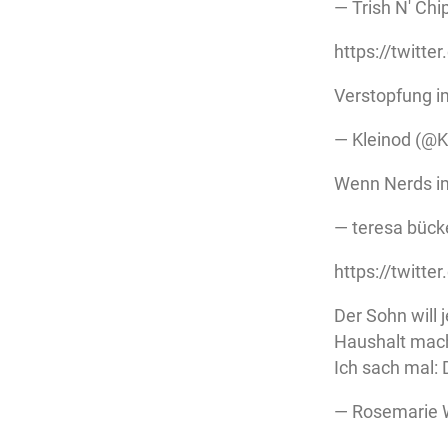
— Trish N' Ch
https://twitt
Verstopfung im
— Kleinod (@K
Wenn Nerds i
— teresa bück
https://twit
Der Sohn will 
Haushalt mac
Ich sach mal:
— Rosemarie