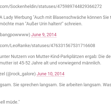
er.com/Sockenheldin/statuses/475989744829366272
 Lady Werbung "Auch mit Blasenschwäche können Sie t
 möchte man "Außer Urin halten!" schreien.
 (@bangpowwww)
June 9, 2014
ter.com/LeoRanke/statuses/476331567531716608
unter Nutzern von Mutter-Kind-Parkplätzen ergab: Die d
mutter ist 45-52 Jahre alt und vorwiegend männlich.
nzel (@rock_galore)
June 10, 2014
angsam. Sie sprechen langsam. Sie arbeiten langsam. Was
ell müde."