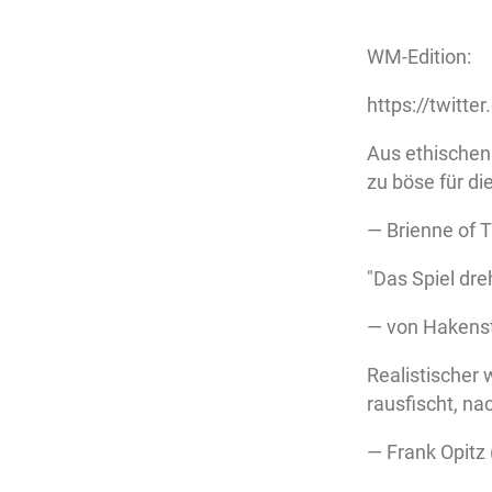
WM-Edition:
https://twit
Aus ethischen 
zu böse für die
— Brienne of Ta
"Das Spiel dre
— von Hakens
Realistischer 
rausfischt, n
— Frank Opitz