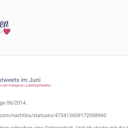
stweets im Juni
s der Kategorie »Lieblingstweets«
nge 06/2014.
er.com/nachtlos/statuses/473413609172008960
en schreiben eine Doktorarbeit. Und ich stecke mit der 