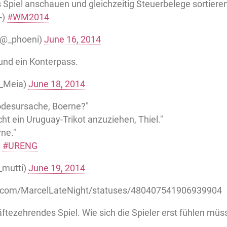
 Spiel anschauen und gleichzeitig Steuerbelege sortieren. 
-)
#WM2014
(@_phoeni)
June 16, 2014
und ein Konterpass.
e_Meia)
June 18, 2014
Todesursache, Boerne?"
cht ein Uruguay-Trikot anzuziehen, Thiel."
ne."
"
#URENG
_mutti)
June 19, 2014
er.com/MarcelLateNight/statuses/480407541906939904
äftezehrendes Spiel. Wie sich die Spieler erst fühlen mü