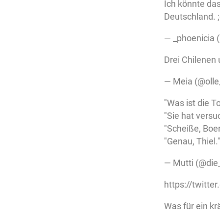
Ich könnte das
Deutschland. ;
— _phoenicia 
Drei Chilenen 
— Meia (@oll
"Was ist die 
"Sie hat versu
"Scheiße, Boer
"Genau, Thiel.
— Mutti (@die
https://twitt
Was für ein kr