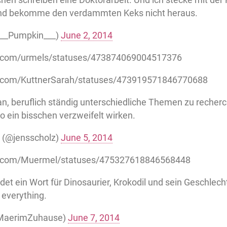
und bekomme den verdammten Keks nicht heraus.
__Pumpkin___)
June 2, 2014
er.com/urmels/statuses/473874069004517376
er.com/KuttnerSarah/statuses/473919571846770688
an, beruflich ständig unterschiedliche Themen zu recherch
o ein bisschen verzweifelt wirken.
 (@jensscholz)
June 5, 2014
ter.com/Muermel/statuses/475327618846568448
t ein Wort für Dinosaurier, Krokodil und sein Geschlecht
 everything.
MaerimZuhause)
June 7, 2014