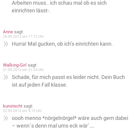
Arbeiten muss.. ich schau mal ob es sich
einrichten lässt-.
Anne
sagt:
20.09.2013 um 17:12 Uhr
Hurra! Mal gucken, ob ich’s einrichten kann.
Walking-Girl
sagt:
21.09.2013 um 21:54 Uhr
Schade, für mich passt es leider nicht. Dein Buch
ist auf jeden Fall klasse.
kunstecht
sagt:
22.09.2013 um 9:15 Uhr
oooh menno *nörgelnörgel* wäre auch gern dabei
– wenn`s denn mal ums eck wär`….