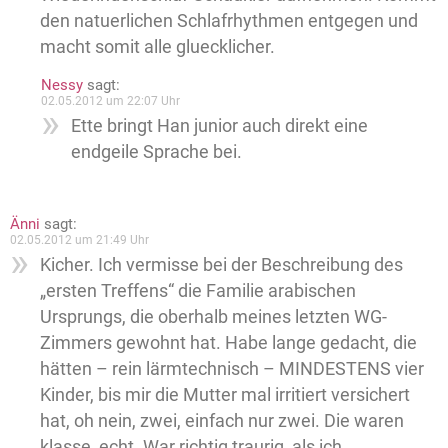
den natuerlichen Schlafrhythmen entgegen und
macht somit alle gluecklicher.
Nessy
sagt:
02.05.2012 um 22:07 Uhr
Ette bringt Han junior auch direkt eine
endgeile Sprache bei.
Änni
sagt:
02.05.2012 um 21:49 Uhr
Kicher. Ich vermisse bei der Beschreibung des
„ersten Treffens“ die Familie arabischen
Ursprungs, die oberhalb meines letzten WG-
Zimmers gewohnt hat. Habe lange gedacht, die
hätten – rein lärmtechnisch – MINDESTENS vier
Kinder, bis mir die Mutter mal irritiert versichert
hat, oh nein, zwei, einfach nur zwei. Die waren
klasse, echt. War richtig traurig, als ich