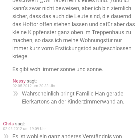
beschwert („Wir haben ein kleines Kind.“) und ich
kann’s zwar nicht beweisen, aber ich bin ziemlich
sicher, dass das auch die Leute sind, die dauernd
das Hoftor offen stehen lassen und dafür aber das
kleine Kippfenster ganz oben im Treppenhaus zu
machen, so dass ich meine Wohnungstür nur
immer kurz vorm Erstickungstod aufgeschlossen
kriege.
Es gibt wohl immer sonne und sonne.
Nessy
sagt:
02.05.2012 um 20:33 Uhr
Wahrscheinlich bringt Familie Han gerade
Eierkartons an der Kinderzimmerwand an.
Chris
sagt:
02.05.2012 um 19:09 Uhr
Es ist wohl ein ganz anderes Verständnis von