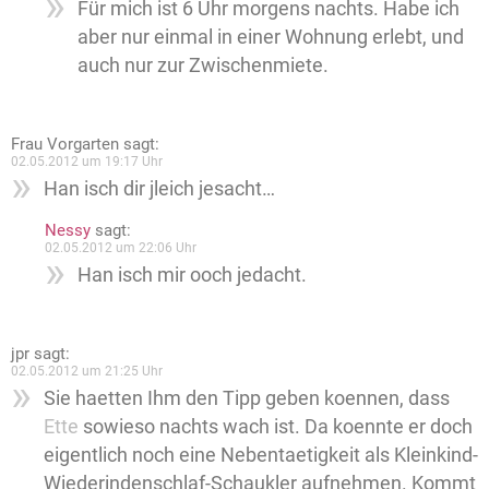
Für mich ist 6 Uhr morgens nachts. Habe ich
aber nur einmal in einer Wohnung erlebt, und
auch nur zur Zwischenmiete.
Frau Vorgarten
sagt:
02.05.2012 um 19:17 Uhr
Han isch dir jleich jesacht…
Nessy
sagt:
02.05.2012 um 22:06 Uhr
Han isch mir ooch jedacht.
jpr
sagt:
02.05.2012 um 21:25 Uhr
Sie haetten Ihm den Tipp geben koennen, dass
Ette
sowieso nachts wach ist. Da koennte er doch
eigentlich noch eine Nebentaetigkeit als Kleinkind-
Wiederindenschlaf-Schaukler aufnehmen. Kommt