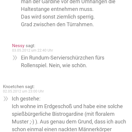
man der Gardine vor dem Umhängen die
Haltestange entnehmen muss.
Das wird sonst ziemlich sperrig.
Grad zwischen den Türrahmen.
Nessy
sagt:
03.05.2012 um 22:40 Uhr
Ein Rundum-Servierschürzchen fürs
Rollenspiel. Nein, wie schön.
Knoetchen
sagt:
02.05.2012 um 23:00 Uhr
Ich gestehe:
Ich wohne im Erdgeschoß und habe eine solche
spießbürgerliche Bistrogardine (mit floralem
Muster ;-) ). Aus genau dem Grund, dass ich auch
schon einmal einen nackten Männerkörper