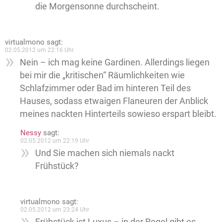
die Morgensonne durchscheint.
virtualmono
sagt:
02.05.2012 um 22:16 Uhr
Nein – ich mag keine Gardinen. Allerdings liegen
bei mir die „kritischen“ Räumlichkeiten wie
Schlafzimmer oder Bad im hinteren Teil des
Hauses, sodass etwaigen Flaneuren der Anblick
meines nackten Hinterteils sowieso erspart bleibt.
Nessy
sagt:
02.05.2012 um 22:19 Uhr
Und Sie machen sich niemals nackt
Frühstück?
virtualmono
sagt:
02.05.2012 um 23:24 Uhr
Frühstück ist Luxus – in der Regel gibt es