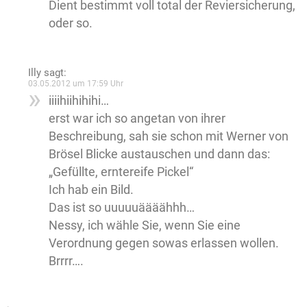
Dient bestimmt voll total der Reviersicherung,
oder so.
Illy
sagt:
03.05.2012 um 17:59 Uhr
iiiihiihihihi…
erst war ich so angetan von ihrer
Beschreibung, sah sie schon mit Werner von
Brösel Blicke austauschen und dann das:
„Gefüllte, erntereife Pickel“
Ich hab ein Bild.
Das ist so uuuuuäääähhh…
Nessy, ich wähle Sie, wenn Sie eine
Verordnung gegen sowas erlassen wollen.
Brrrr….