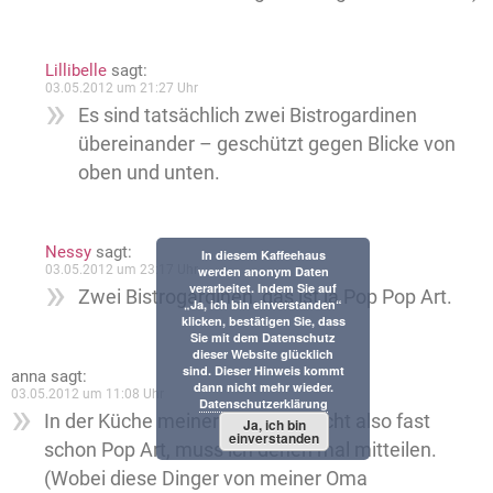
Lillibelle
sagt:
03.05.2012 um 21:27 Uhr
Es sind tatsächlich zwei Bistrogardinen
übereinander – geschützt gegen Blicke von
oben und unten.
Nessy
sagt:
In diesem Kaffeehaus
03.05.2012 um 23:17 Uhr
werden anonym Daten
verarbeitet. Indem Sie auf
Zwei Bistrogardinen, das ist ja Pop Pop Art.
„Ja, ich bin einverstanden“
klicken, bestätigen Sie, dass
Sie mit dem Datenschutz
dieser Website glücklich
sind. Dieser Hinweis kommt
anna
sagt:
dann nicht mehr wieder.
03.05.2012 um 11:08 Uhr
Datenschutzerklärung
In der Küche meiner Eltern herrscht also fast
Ja, ich bin
einverstanden
schon Pop Art, muss ich denen mal mitteilen.
(Wobei diese Dinger von meiner Oma