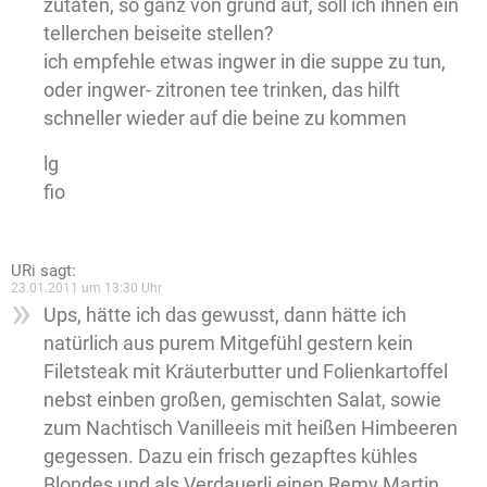
zutaten, so ganz von grund auf, soll ich ihnen ein
tellerchen beiseite stellen?
ich empfehle etwas ingwer in die suppe zu tun,
oder ingwer- zitronen tee trinken, das hilft
schneller wieder auf die beine zu kommen
lg
fio
URi
sagt:
23.01.2011 um 13:30 Uhr
Ups, hätte ich das gewusst, dann hätte ich
natürlich aus purem Mitgefühl gestern kein
Filetsteak mit Kräuterbutter und Folienkartoffel
nebst einben großen, gemischten Salat, sowie
zum Nachtisch Vanilleeis mit heißen Himbeeren
gegessen. Dazu ein frisch gezapftes kühles
Blondes und als Verdauerli einen Remy Martin.