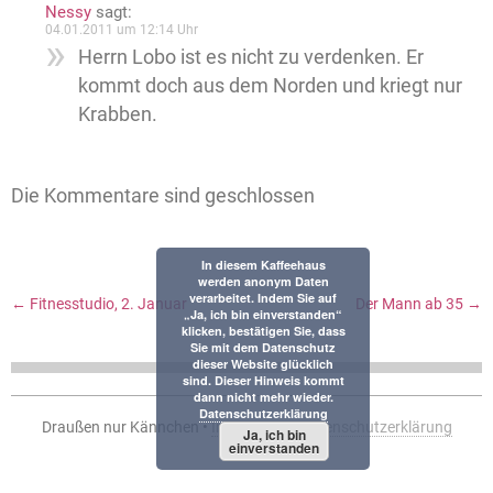
Nessy
sagt:
04.01.2011 um 12:14 Uhr
Herrn Lobo ist es nicht zu verdenken. Er
kommt doch aus dem Norden und kriegt nur
Krabben.
Die Kommentare sind geschlossen
In diesem Kaffeehaus
werden anonym Daten
verarbeitet. Indem Sie auf
←
Fitnesstudio, 2. Januar
Der Mann ab 35
→
„Ja, ich bin einverstanden“
klicken, bestätigen Sie, dass
Sie mit dem Datenschutz
dieser Website glücklich
sind. Dieser Hinweis kommt
dann nicht mehr wieder.
Datenschutzerklärung
Draußen nur Kännchen •
Impressum
•
Datenschutzerklärung
Ja, ich bin
einverstanden