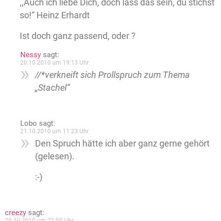
,,Auch ich liebe Dich, doch lass das sein, du stichst
so!“ Heinz Erhardt
Ist doch ganz passend, oder ?
Nessy
sagt:
20.10.2010 um 19:13 Uhr
//*verkneift sich Prollspruch zum Thema
„Stachel“
Lobo
sagt:
21.10.2010 um 11:23 Uhr
Den Spruch hätte ich aber ganz gerne gehört
(gelesen).
:-)
creezy
sagt:
20.10.2010 um 22:00 Uhr