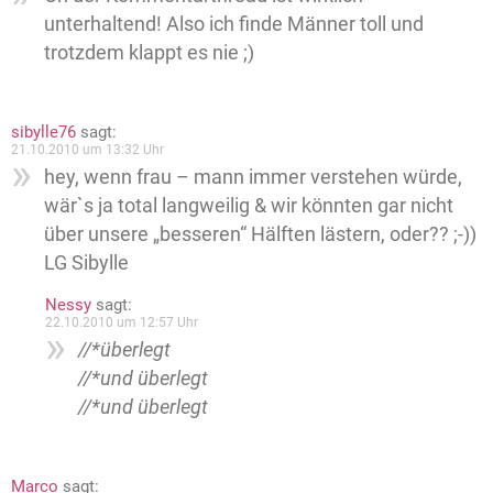
unterhaltend! Also ich finde Männer toll und
trotzdem klappt es nie ;)
sibylle76
sagt:
21.10.2010 um 13:32 Uhr
hey, wenn frau – mann immer verstehen würde,
wär`s ja total langweilig & wir könnten gar nicht
über unsere „besseren“ Hälften lästern, oder?? ;-))
LG Sibylle
Nessy
sagt:
22.10.2010 um 12:57 Uhr
//*überlegt
//*und überlegt
//*und überlegt
Marco
sagt: