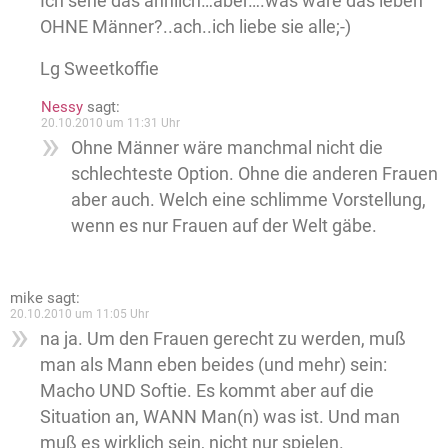
Ich sehe das ähnlich…aber….was wäre das leben
OHNE Männer?..ach..ich liebe sie alle;-)
Lg Sweetkoffie
Nessy
sagt:
20.10.2010 um 11:31 Uhr
Ohne Männer wäre manchmal nicht die
schlechteste Option. Ohne die anderen Frauen
aber auch. Welch eine schlimme Vorstellung,
wenn es nur Frauen auf der Welt gäbe.
mike
sagt:
20.10.2010 um 11:05 Uhr
na ja. Um den Frauen gerecht zu werden, muß
man als Mann eben beides (und mehr) sein:
Macho UND Softie. Es kommt aber auf die
Situation an, WANN Man(n) was ist. Und man
muß es wirklich sein, nicht nur spielen.