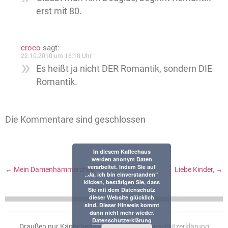
erst mit 80.
croco
sagt:
22.10.2010 um 16:18 Uhr
Es heißt ja nicht DER Romantik, sondern DIE
Romantik.
Die Kommentare sind geschlossen
In diesem Kaffeehaus
werden anonym Daten
verarbeitet. Indem Sie auf
←
Mein Damenhämmerchen
Liebe Kinder,
→
„Ja, ich bin einverstanden“
klicken, bestätigen Sie, dass
Sie mit dem Datenschutz
dieser Website glücklich
sind. Dieser Hinweis kommt
dann nicht mehr wieder.
Datenschutzerklärung
Draußen nur Kännchen •
Impressum
•
Datenschutzerklärung