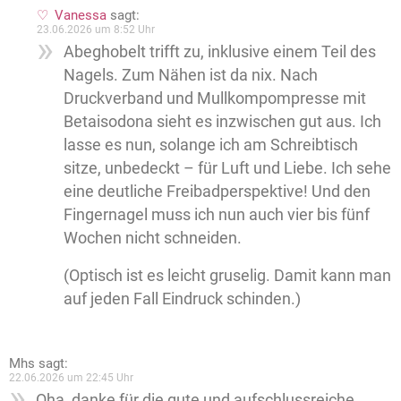
Vanessa
sagt:
23.06.2026 um 8:52 Uhr
Abeghobelt trifft zu, inklusive einem Teil des
Nagels. Zum Nähen ist da nix. Nach
Druckverband und Mullkompompresse mit
Betaisodona sieht es inzwischen gut aus. Ich
lasse es nun, solange ich am Schreibtisch
sitze, unbedeckt – für Luft und Liebe. Ich sehe
eine deutliche Freibadperspektive! Und den
Fingernagel muss ich nun auch vier bis fünf
Wochen nicht schneiden.
(Optisch ist es leicht gruselig. Damit kann man
auf jeden Fall Eindruck schinden.)
Mhs
sagt:
22.06.2026 um 22:45 Uhr
Oha, danke für die gute und aufschlussreiche