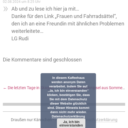
02.08.2024 um 8:25 Uhr
Ab und zu lese ich hier ja mit…
Danke für den Link „Frauen und Fahrradsättel“,
den ich an eine Freundin mit ähnlichen Problemen
weiterleitete…
LG Rudi
Die Kommentare sind geschlossen
In diesem Kaffeehaus
werden anonym Daten
verarbeitet. Indem Sie auf
←
Die letzten Tage in Skagen, Rückreise mit royalen Eierbechern, nun Akklimatisierung
Ereignisschnipsel aus Sommertagen
„Ja, ich bin einverstanden“
klicken, bestätigen Sie, dass
Sie mit dem Datenschutz
dieser Website glücklich
sind. Dieser Hinweis kommt
dann nicht mehr wieder.
Datenschutzerklärung
Draußen nur Kännchen •
Impressum
•
Datenschutzerklärung
Ja, ich bin
einverstanden