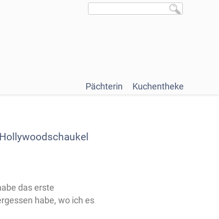
Pächterin
Kuchentheke
r Hollywoodschaukel
habe das erste
ergessen habe, wo ich es