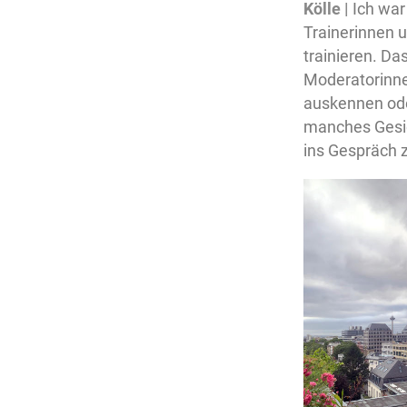
Kölle |
Ich war
Trainerinnen 
trainieren. D
Moderatorinnen
auskennen ode
manches Gesic
ins Gespräch