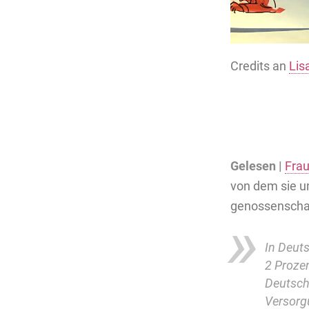
Credits an
Lis
Gelesen |
Frau
von dem sie u
genossenschaf
In Deuts
2 Proze
Deutsch
Versorg