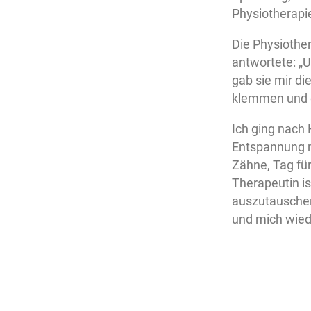
Physiotherapie
Die Physiother
antwortete: „Un
gab sie mir d
klemmen und d
Ich ging nach 
Entspannung m
Zähne, Tag für
Therapeutin is
auszutauschen;
und mich wied