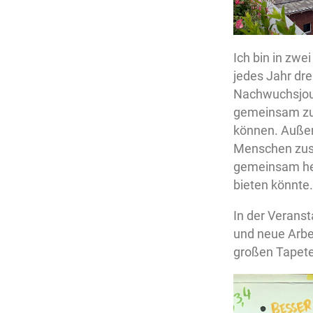
Ich bin in zw
jedes Jahr dre
Nachwuchsjour
gemeinsam zu r
können. Außer
Menschen zusa
gemeinsam her
bieten könnte.
In der Veranst
und neue Arbei
großen Tapete 