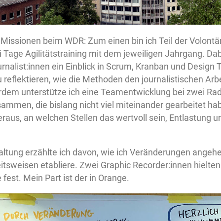
ei Missionen beim WDR: Zum einen bin ich Teil der Volon
i Tage Agilitätstraining mit dem jeweiligen Jahrgang. Da
nalist:innen ein Einblick in Scrum, Kranban und Design 
eflektieren, wie die Methoden den journalistischen Arbe
dem unterstütze ich eine Teamentwicklung bei zwei Rad
mmen, die bislang nicht viel miteinander gearbeitet hab
aus, an welchen Stellen das wertvoll sein, Entlastung 
altung erzählte ich davon, wie ich Veränderungen angehe
tsweisen etabliere. Zwei Graphic Recorder:innen hielten 
fest. Mein Part ist der in Orange.