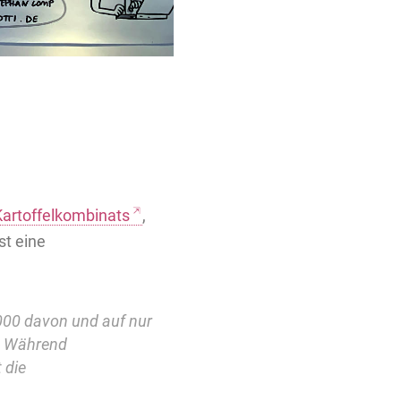
Kartoffelkombinats
,
st eine
.000 davon und auf nur
t. Während
 die