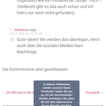
Inspiration wie ein moderierter runder Tisch ?
(Vielleicht gibt es das auch schon und ich
hab’s nur noch nicht gefunden)
Vanessa
sagt:
14.12.2020 um 10:14 Uhr
Gute Ideen! Wir werden das überlegen, denn
auch über die sozialen Medien kam
Nachfrage.
Die Kommentare sind geschlossen
In diesem Kaffeehaus
werden anonym Daten
verarbeitet. Indem Sie auf
←
Ein Ritt durch die morgendliche Finsternis, ein Gartenrätsel und Dinge, die passieren, wenn ich ins Internet schreibe
Trumpesk
→
„Ja, ich bin einverstanden“
klicken, bestätigen Sie, dass
Sie mit dem Datenschutz
dieser Website glücklich