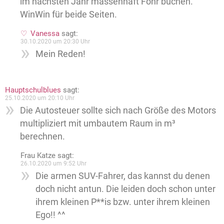
im nächsten Jahr massenhaft Föhr buchen.
WinWin für beide Seiten.
Vanessa
sagt:
30.10.2020 um 20:30 Uhr
Mein Reden!
Hauptschulblues
sagt:
25.10.2020 um 20:10 Uhr
Die Autosteuer sollte sich nach Größe des Motors
multipliziert mit umbautem Raum in m³
berechnen.
Frau Katze
sagt:
26.10.2020 um 9:52 Uhr
Die armen SUV-Fahrer, das kannst du denen
doch nicht antun. Die leiden doch schon unter
ihrem kleinen P**is bzw. unter ihrem kleinen
Ego!! ^^