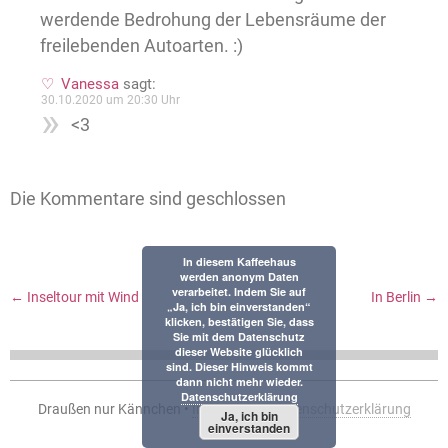
werdende Bedrohung der Lebensräume der
freilebenden Autoarten. :)
Vanessa
sagt:
30.10.2020 um 20:30 Uhr
<3
Die Kommentare sind geschlossen
In diesem Kaffeehaus
werden anonym Daten
verarbeitet. Indem Sie auf
←
Inseltour mit Wind
In Berlin
→
„Ja, ich bin einverstanden“
klicken, bestätigen Sie, dass
Sie mit dem Datenschutz
dieser Website glücklich
sind. Dieser Hinweis kommt
dann nicht mehr wieder.
Datenschutzerklärung
Draußen nur Kännchen •
Impressum
•
Datenschutzerklärung
Ja, ich bin
einverstanden