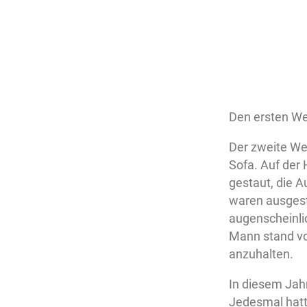
Den ersten Wei
Der zweite Wei
Sofa. Auf der 
gestaut, die A
waren ausgest
augenscheinlic
Mann stand vor
anzuhalten.
In diesem Jahr
Jedesmal hatte