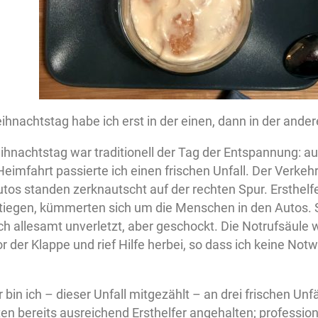
hnachtstag habe ich erst in der einen, dann in der ander
hnachtstag war traditionell der Tag der Entspannung: au
Heimfahrt passierte ich einen frischen Unfall. Der Verkehr
utos standen zerknautscht auf der rechten Spur. Ersthel
iegen, kümmerten sich um die Menschen in den Autos. 
h allesamt unverletzt, aber geschockt. Die Notrufsäule w
 der Klappe und rief Hilfe herbei, so dass ich keine Not
 bin ich – dieser Unfall mitgezählt – an drei frischen Unf
n bereits ausreichend Ersthelfer angehalten; profession