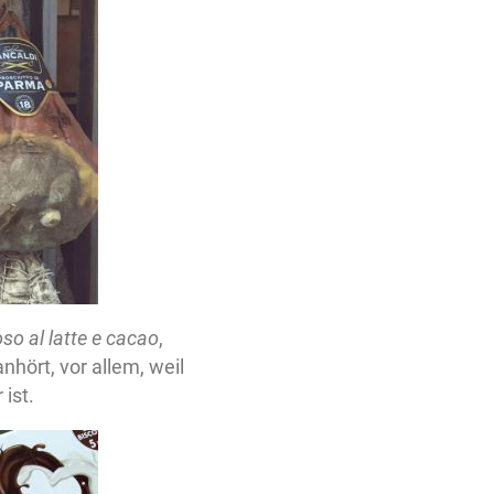
so al latte e cacao
,
nhört, vor allem, weil
ist.