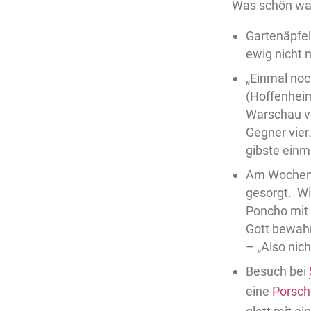
Was schön wa
Gartenäpfel
ewig nicht m
„Einmal noc
(Hoffenheim
Warschau ve
Gegner vier
gibste einma
Am Wochene
gesorgt. Wi
Poncho mit 
Gott bewahr
– „Also nich
Besuch bei
eine
Porsch