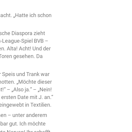
cht. „Hatte ich schon
ische Diaspora zieht
s-League-Spiel BVB –
. Alta! Acht! Und der
 Toren gesehen. Da
Speis und Trank war
motten. „Möchte dieser
“ – „Also ja.“ – „Nein!
ersten Date mit J. an.“
eingewebt in Textilien.
chen – unter anderem
sbar gut. Ich möchte