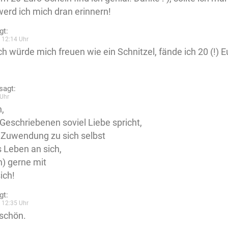
 werd ich mich dran erinnern!
gt:
 12:14 Uhr
Ich würde mich freuen wie ein Schnitzel, fände ich 20 (!) E
sagt:
Uhr
,
eschriebenen soviel Liebe spricht,
 Zuwendung zu sich selbst
 Leben an sich,
n) gerne mit
ich!
gt:
 12:35 Uhr
schön.