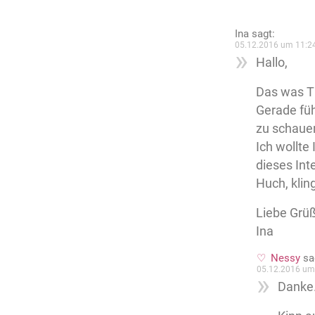
Ina
sagt:
05.12.2016 um 11:2
Hallo,
Das was T
Gerade füh
zu schaue
Ich wollte
dieses Int
Huch, kling
Liebe Grü
Ina
Nessy
sa
05.12.2016 um
Danke.