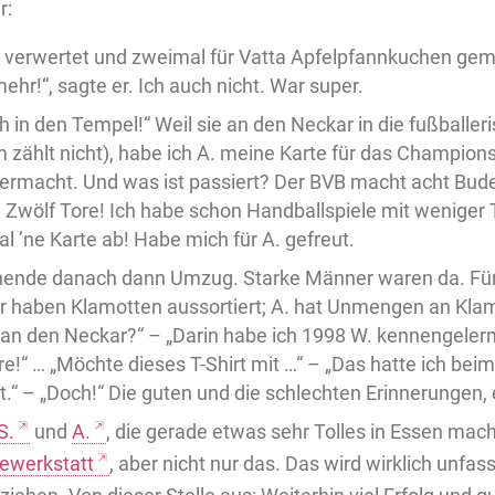
r:
 verwertet und zweimal für Vatta Apfelpfannkuchen gema
ehr!“, sagte er. Ich auch nicht. War super.
h in den Tempel!“ Weil sie an den Neckar in die fußballer
 zählt nicht), habe ich A. meine Karte für das Champion
rmacht. Und was ist passiert? Der BVB macht acht Buden
. Zwölf Tore! Ich habe schon Handballspiele mit weniger
l ’ne Karte ab! Habe mich für A. gefreut.
nde danach dann Umzug. Starke Männer waren da. Für 
r haben Klamotten aussortiert; A. hat Unmengen an Kla
an den Neckar?“ – „Darin habe ich 1998 W. kennengelernt!
e!“ … „Möchte dieses T-Shirt mit …“ – „Das hatte ich beim 
t.“ – „Doch!“ Die guten und die schlechten Erinnerungen, 
S.
und
A.
, die gerade etwas sehr Tolles in Essen ma
ewerkstatt
, aber nicht nur das. Das wird wirklich unfas