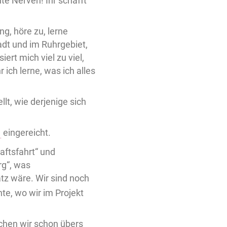
ute Nerven! Ihr schafft
ng, höre zu, lerne
tadt und im Ruhrgebiet,
iert mich viel zu viel,
 ich lerne, was ich alles
lt, wie derjenige sich
eingereicht.
aftsfahrt“ und
rg“, was
atz wäre. Wir sind noch
hte, wo wir im Projekt
chen wir schon übers