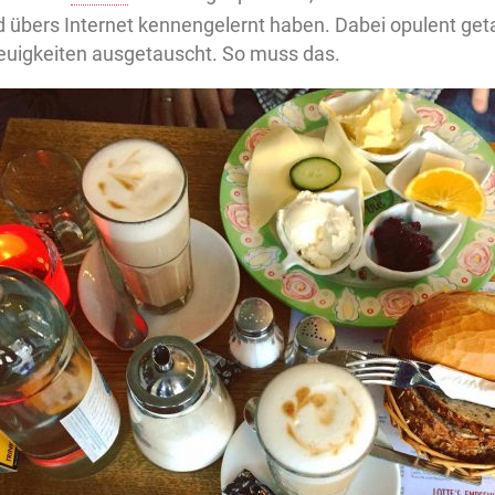
 übers Internet kennengelernt haben. Dabei opulent geta
euigkeiten ausgetauscht. So muss das.