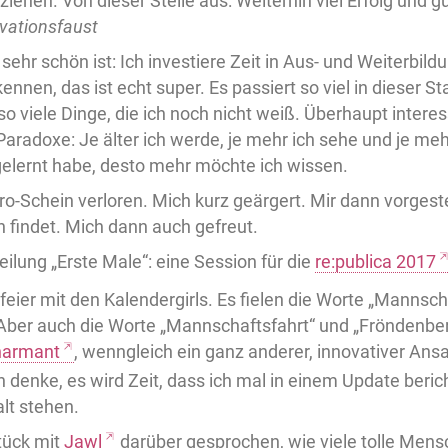
nziehen. Von dieser Stelle aus: Weiterhin viel Erfolg und g
ivationsfaust
sehr schön ist: Ich investiere Zeit in Aus- und Weiterbildu
nnen, das ist echt super. Es passiert so viel in dieser S
so viele Dinge, die ich noch nicht weiß. Überhaupt interess
Paradoxe: Je älter ich werde, je mehr ich sehe und je mehr
gelernt habe, desto mehr möchte ich wissen.
o-Schein verloren. Mich kurz geärgert. Mir dann vorgestel
hn findet. Mich dann auch gefreut.
eilung „Erste Male“: eine Session für die
re:publica 2017
eier mit den Kalendergirls. Es fielen die Worte „Mannsch
 Aber auch die Worte „Mannschaftsfahrt“ und „Fröndenbe
harmant
, wenngleich ein ganz anderer, innovativer Ans
h denke, es wird Zeit, dass ich mal in einem Update beric
lt stehen.
tück mit
Jawl
darüber gesprochen, wie viele tolle Mens