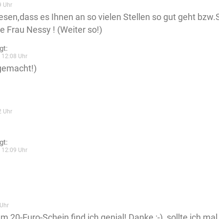
9 Uhr
esen,dass es Ihnen an so vielen Stellen so gut geht bzw.
be Frau Nessy ! (Weiter so!)
gt:
 12:08 Uhr
gemacht!)
2 Uhr
gt:
 12:09 Uhr
Uhr
m 20-Euro-Schein find ich genial! Danke :-), sollte ich m