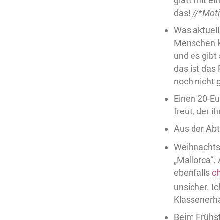
glatt mit ei
das!
//*Mot
Was aktuell 
Menschen ke
und es gibt 
das ist das 
noch nicht 
Einen 20-Eur
freut, der i
Aus der Abt
Weihnachtsf
„Mallorca“.
ebenfalls
c
unsicher. Ic
Klassenerha
Beim Frühs