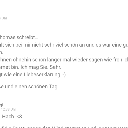
4 Uhr
homas schreibt…
lt sich bei mir nicht sehr viel schön an und es war eine g
n.
 Ihnen ohnehin schon länger mal wieder sagen wie froh ich
ernet bin. Ich mag Sie. Sehr.
t wie eine Liebeserklärung :-).
ße und einen schönen Tag,
gt:
 12:38 Uhr
 Hach. <3