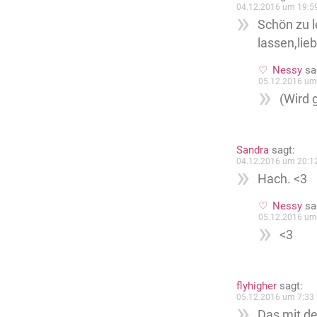
04.12.2016 um 19:5
Schön zu l
lassen,lie
Nessy
sa
05.12.2016 um
(Wird 
Sandra
sagt:
04.12.2016 um 20:1
Hach. <3
Nessy
sa
05.12.2016 um
<3
flyhigher
sagt:
05.12.2016 um 7:33 
Das mit de