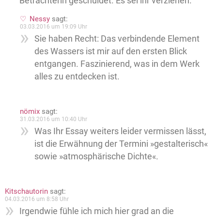
Betrachterin geschuldet. Es sei ihr verziehen.
Nessy
sagt:
03.03.2016 um 19:09 Uhr
Sie haben Recht: Das verbindende Element
des Wassers ist mir auf den ersten Blick
entgangen. Faszinierend, was in dem Werk
alles zu entdecken ist.
nömix
sagt:
31.03.2016 um 10:40 Uhr
Was Ihr Essay weiters leider vermissen lässt,
ist die Erwähnung der Termini »gestalterisch«
sowie »atmosphärische Dichte«.
Kitschautorin
sagt:
04.03.2016 um 8:58 Uhr
Irgendwie fühle ich mich hier grad an die