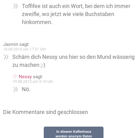
Toffifee ist auch ein Wort, bei dem ich immer
zweifle, wo jetzt wie viele Buchstaben
hinkommen.
Jasmin
sagt:
18.08.2015 um 17:51 Uhr
Schäm dich Nessy uns hier so den Mund wässerig
zu machen ;-)
Nessy
sagt:
19.08.2015 um 9:10 Uhr
Nö.
Die Kommentare sind geschlossen
In diesem Kaffeehaus
werden anonym Daten