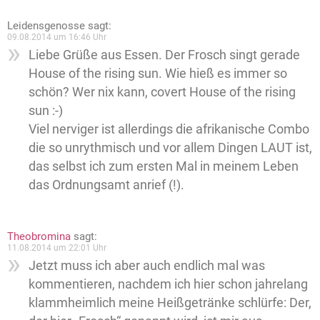
Leidensgenosse
sagt:
09.08.2014 um 16:46 Uhr
Liebe Grüße aus Essen. Der Frosch singt gerade
House of the rising sun. Wie hieß es immer so
schön? Wer nix kann, covert House of the rising
sun :-)
Viel nerviger ist allerdings die afrikanische Combo
die so unrythmisch und vor allem Dingen LAUT ist,
das selbst ich zum ersten Mal in meinem Leben
das Ordnungsamt anrief (!).
Theobromina
sagt:
11.08.2014 um 22:01 Uhr
Jetzt muss ich aber auch endlich mal was
kommentieren, nachdem ich hier schon jahrelang
klammheimlich meine Heißgetränke schlürfe: Der,