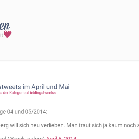
stweets im April und Mai
s der Kategorie »Lieblingstweets«
nge 04 und 05/2014:
erg will sich neu verlieben. Man traut sich ja kaum noc
nzel (@rock_galore)
April 5, 2014