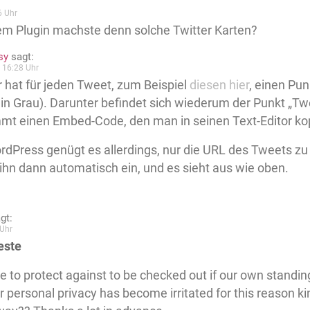
6 Uhr
em Plugin machste denn solche Twitter Karten?
sy
sagt:
 16:28 Uhr
r hat für jeden Tweet, zum Beispiel
diesen hier
, einen Pu
in Grau). Darunter befindet sich wiederum der Punkt „Tw
t einen Embed-Code, den man in seinen Text-Editor kop
rdPress genügt es allerdings, nur die URL des Tweets 
 ihn dann automatisch ein, und es sieht aus wie oben.
gt:
Uhr
este
e to protect against to be checked out if our own standing
our personal privacy has become irritated for this reason k