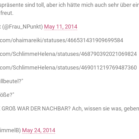
präsente sind toll, aber ich hätte mich auch sehr über ein
freut.
t (@Frau_NPunkt)
May 11, 2014
er.com/ohaimareiki/statuses/466531431909699584
ter.com/SchlimmeHelena/statuses/468790392021069824
ter.com/SchlimmeHelena/statuses/469011219769487360
llbeutel?"
röße?"
GROß WAR DER NACHBAR? Ach, wissen sie was, geben si
BimmelB)
May 24, 2014