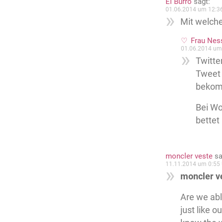
El Burro
sagt:
01.06.2014 um 12:3
Mit welch
Frau Nes
01.06.2014 um
Twitte
Tweet 
bekomm
Bei Wo
bettet
moncler veste
sa
11.11.2014 um 0:55 
moncler v
Are we abl
just like 