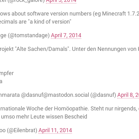
ows about software version numbers (eg Minecraft 1.7.2
ecimals are "a kind of version"
age (@tomstandage)
April 7, 2014
rojekt "Alte Sachen/Damals". Unter den Nennungen von 
e
ampfer
a
ammarata @dasnuf@mastodon.social (@dasnuf)
April 8, 
ternationale Woche der Homöopathie. Steht nur nirgends,
d, umso mehr Leute wissen Bescheid
oo (@Eilenbrat)
April 11, 2014