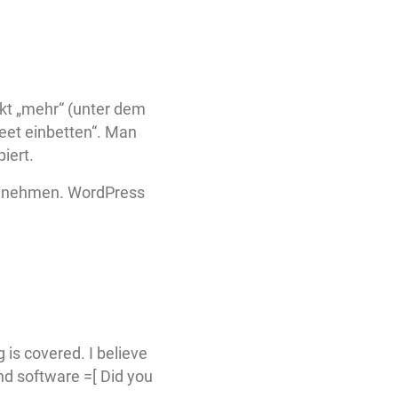
nkt „mehr“ (unter dem
eet einbetten“. Man
iert.
zu nehmen. WordPress
 is covered. I believe
ind software =[ Did you