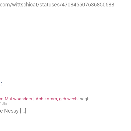
er.com/wittschicat/statuses/470845507636850688
:
 im Mai woanders | Ach komm, geh wech!
sagt:
7 Uhr
be Nessy […]