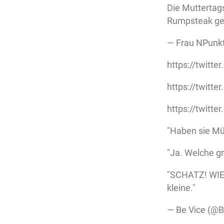
Die Muttertags
Rumpsteak ge
— Frau NPunk
https://twitt
https://twit
https://twit
"Haben sie Mü
"Ja. Welche g
"SCHATZ! WIE 
kleine."
— Be Vice (@