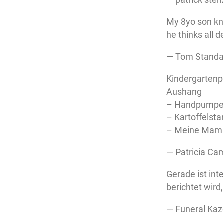
My 8yo son kn
he thinks all d
— Tom Stand
Kindergartenp
Aushang
– Handpump
– Kartoffelst
– Meine Mam
— Patricia C
Gerade ist in
berichtet wir
— Funeral Kaz