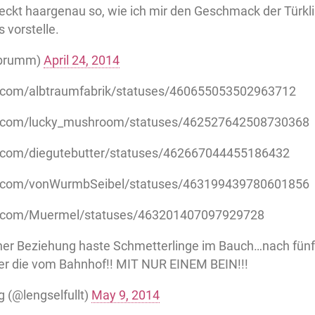
eckt haargenau so, wie ich mir den Geschmack der Türkl
 vorstelle.
ebrumm)
April 24, 2014
er.com/albtraumfabrik/statuses/460655053502963712
ter.com/lucky_mushroom/statuses/462527642508730368
er.com/diegutebutter/statuses/462667044455186432
ter.com/vonWurmbSeibel/statuses/463199439780601856
ter.com/Muermel/statuses/463201407097929728
er Beziehung haste Schmetterlinge im Bauch…nach fünf
ber die vom Bahnhof!! MIT NUR EINEM BEIN!!!
 (@lengselfullt)
May 9, 2014